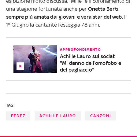
esibizione molto discussa. “Mille” è il coronamento di
una stagione fortunata anche per
Orietta Berti,
sempre più amata dai giovani e vera star del web
. Il
1° Giugno la cantante festeggia 78 anni.
APPROFONDIMENTO
Achille Lauro sui social:
"Mi danno dell’omofobo e
del pagliaccio"
TAG:
FEDEZ
ACHILLE LAURO
CANZONI