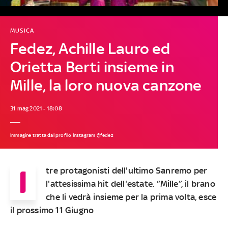
MUSICA
Fedez, Achille Lauro ed
Orietta Berti insieme in
Mille, la loro nuova canzone
31 mag 2021 - 18:08
Immagine tratta dal profilo Instagram @fedez
I
tre protagonisti dell'ultimo Sanremo per
l'attesissima hit dell'estate. “Mille”, il brano
che li vedrà insieme per la prima volta, esce
il prossimo 11 Giugno