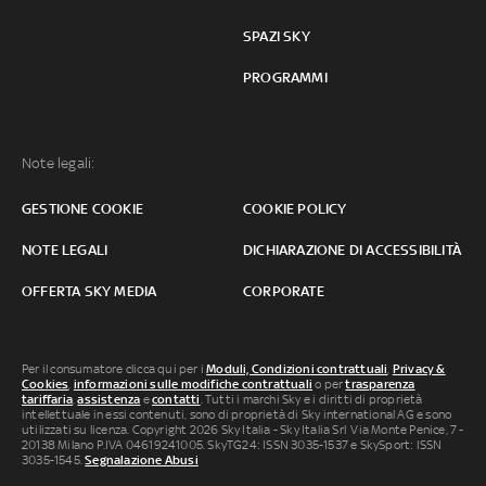
SPAZI SKY
PROGRAMMI
Note legali:
GESTIONE COOKIE
COOKIE POLICY
NOTE LEGALI
DICHIARAZIONE DI ACCESSIBILITÀ
OFFERTA SKY MEDIA
CORPORATE
Per il consumatore clicca qui per i
Moduli, Condizioni contrattuali
,
Privacy &
Cookies
,
informazioni sulle modifiche contrattuali
o per
trasparenza
tariffaria
,
assistenza
e
contatti
. Tutti i marchi Sky e i diritti di proprietà
intellettuale in essi contenuti, sono di proprietà di Sky international AG e sono
utilizzati su licenza. Copyright 2026 Sky Italia - Sky Italia Srl Via Monte Penice, 7 -
20138 Milano P.IVA 04619241005. SkyTG24: ISSN 3035-1537 e SkySport: ISSN
3035-1545.
Segnalazione Abusi