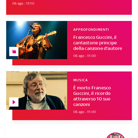
06 ago - 11:10
APPROFONDIMENTI
Francesco Guccini, il
cantastorie principe
della canzone d'autore
06 ago - 11:00
MUSICA
È morto Franesco
Guccini, il ricordo
attraverso 10 sue
canzoni
06 ago - 11:00