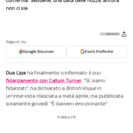
conferma. Sebbene, una data delle nozze, ancora
non ci sia
CONDIVIDI
Seguici su:
Google Discover
Fonti Preferite
Dua Lipa
ha finalmente confermato il suo
fidanzamento con
Callum Turner
. "Sì, siamo
fidanzati", ha dichiarato a
British Vogue
in
un'intervista rilasciata a metà aprile, ma pubblicata
solamente giovedì. "È davvero emozionante".
PUBBLICITÀ