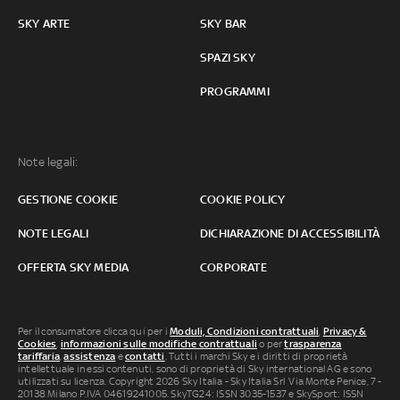
SKY ARTE
SKY BAR
SPAZI SKY
PROGRAMMI
Note legali:
GESTIONE COOKIE
COOKIE POLICY
NOTE LEGALI
DICHIARAZIONE DI ACCESSIBILITÀ
OFFERTA SKY MEDIA
CORPORATE
Per il consumatore clicca qui per i
Moduli, Condizioni contrattuali
,
Privacy &
Cookies
,
informazioni sulle modifiche contrattuali
o per
trasparenza
tariffaria
,
assistenza
e
contatti
. Tutti i marchi Sky e i diritti di proprietà
intellettuale in essi contenuti, sono di proprietà di Sky international AG e sono
utilizzati su licenza. Copyright 2026 Sky Italia - Sky Italia Srl Via Monte Penice, 7 -
20138 Milano P.IVA 04619241005. SkyTG24: ISSN 3035-1537 e SkySport: ISSN