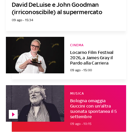
David DeLuise e John Goodman
(irriconoscibile) al supermercato
09 ago - 15:34
CINEMA
Locarno Film Festival
2026, a James Gray il
Pardo alla Carriera
09 ago - 15:00
MUSICA
Bologna omaggia
Guccini con un'altra
suonata spontanea il 5
settembre
09 ago - 10:15