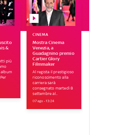
CINEMA
uscito
Mostra Cinema
his &
Venezia, a
Guadagnino premio
Cartier Glory
tti più
Filmmaker
iamo
i album
Al regista il prestigioso
 Per
riconoscimento alla
carriera sarà
consegnato martedì 8
settembre al...
07 ago - 13:24