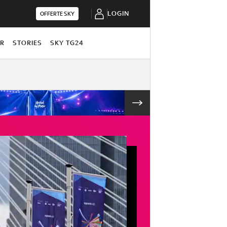
LOGIN
OFFERTE SKY
OR
STORIES
SKY TG24