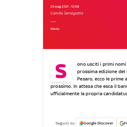
23 mag 2021 - 12:58
Camilla Sernagiotto
©Getty
S
ono usciti i primi nomi
prossima edizione del 
Pesaro, ecco le prime a
prossimo. In attesa che esca il ba
ufficialmente la propria candidatu
Seguici su:
Google Discover
F