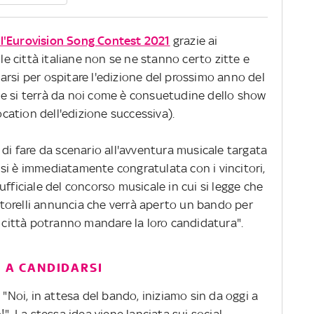
 all'Eurovision Song Contest 2021
grazie ai
, le città italiane non se ne stanno certo zitte e
rsi per ospitare l'edizione del prossimo anno del
e si terrà da noi come è consuetudine dello show
location dell'edizione successiva).
 di fare da scenario all'avventura musicale targata
si è immediatamente congratulata con i vincitori,
ufficiale del concorso musicale in cui si legge che
torelli annuncia che verrà aperto un bando per
e città potranno mandare la loro candidatura".
À A CANDIDARSI
oi, in attesa del bando, iniziamo sin da oggi a
!". La stessa idea viene lanciata sui social