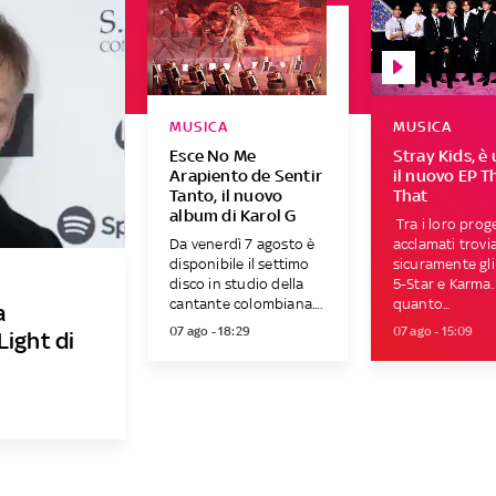
MUSICA
MUSICA
Esce No Me
Stray Kids, è 
Arapiento de Sentir
il nuovo EP T
Tanto, il nuovo
That
album di Karol G
Tra i loro proge
Da venerdì 7 agosto è
acclamati trov
disponibile il settimo
sicuramente gl
disco in studio della
5-Star e Karma.
cantante colombiana....
quanto...
a
07 ago - 18:29
07 ago - 15:09
Light di