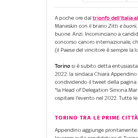
A poche ore dal
trionfo dell'Italia
Maneskin con il brano
Zitti e buoni
buone. Anzi. Incominciano a candida
concorso canoro internazionale, ch
(il Paese del vincitore è sempre la 
Torino
si è subito detta entusiasta
2022: la sindaca Chiara Appendino 
condividendo il tweet della pagina 
"la Head of Delegation Simona Mar
ospitare l'evento nel 2022. Tutte l
TORINO TRA LE PRIME CITT
Appendino aggiunge prontamente: "N
lavorare sulla candidatura di Torino