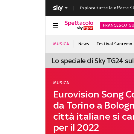
Esplora tutte le offerte S
FRANCESCO GU
MUSICA
News
Festival Sanremo
Lo speciale di Sky TG24 su
MUSICA
Eurovision Song C
da Torino a Bologn
città italiane si 
per il 2022