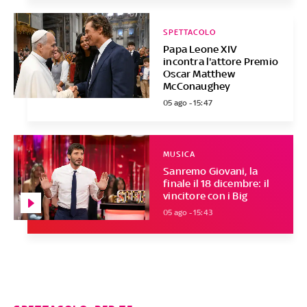
SPETTACOLO
Papa Leone XIV
incontra l'attore Premio
Oscar Matthew
McConaughey
05 ago - 15:47
MUSICA
Sanremo Giovani, la
finale il 18 dicembre: il
vincitore con i Big
05 ago - 15:43