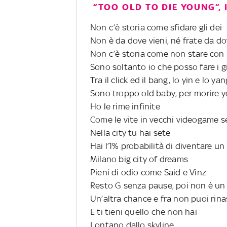
“TOO OLD TO DIE YOUNG”, 
Non c’è storia come sfidare gli dei
Non è da dove vieni, né frate da do
Non c’è storia come non stare con 
Sono soltanto io che posso fare i g
Tra il click ed il bang, lo yin e lo yan
Sono troppo old baby, per morire 
Ho le rime infinite
Come le vite in vecchi videogame se 
Nella city tu hai sete
Hai l’1% probabilità di diventare un
Milano big city of dreams
Pieni di odio come Said e Vinz
Resto G senza pause, poi non è un
Un’altra chance e fra non puoi rina
E ti tieni quello che non hai
Lontano dallo skyline