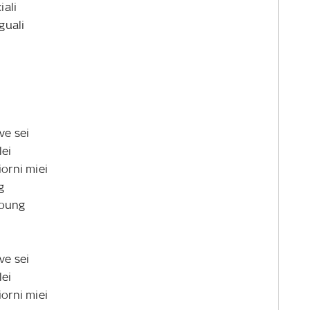
iali
guali
i
ve sei
lei
iorni miei
g
young
ve sei
lei
iorni miei