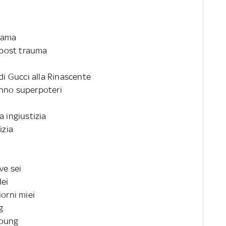
mama
è post trauma
di Gucci alla Rinascente
anno superpoteri
a ingiustizia
izia
ve sei
lei
iorni miei
g
young