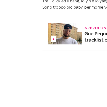
Tra il click ed il bang, lo yin e lo yan
Sono troppo old baby, per morire 
APPROFON
Gue Peque
tracklist 