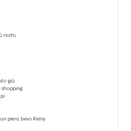
 ricchi,
uto giù
e shopping
opi
o un pleni, bevo Remy