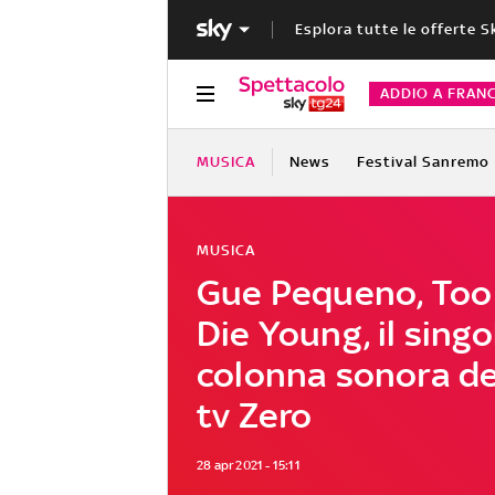
Esplora tutte le offerte S
ADDIO A FRAN
MUSICA
News
Festival Sanremo
MUSICA
Gue Pequeno, Too
Die Young, il singo
colonna sonora del
tv Zero
28 apr 2021 - 15:11