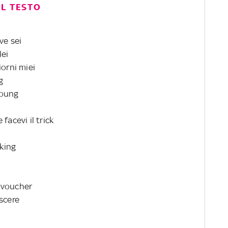
IL TESTO
ve sei
lei
iorni miei
g
young
facevi il trick
 king
 voucher
scere