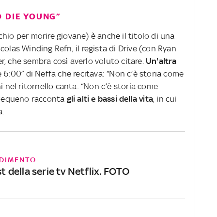
O DIE YOUNG”
chio per morire giovane) è anche il titolo di una
colas Winding Refn, il regista di Drive (con Ryan
r, che sembra così averlo voluto citare.
Un'altra
 6:00” di Neffa che recitava: “Non c’è storia come
i nel ritornello canta: “Non c’è storia come
è Pequeno racconta
gli alti e bassi della vita
, in cui
a.
DIMENTO
ast della serie tv Netflix. FOTO