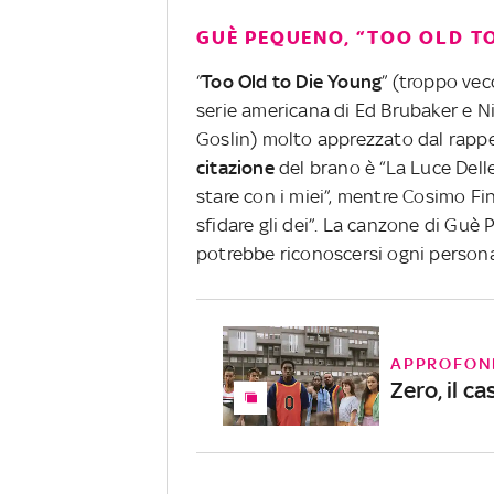
GUÈ PEQUENO, “TOO OLD T
“
Too Old to Die Young
” (troppo vec
serie americana di Ed Brubaker e Ni
Goslin) molto apprezzato dal rappe
citazione
del brano è “La Luce Delle
stare con i miei”, mentre Cosimo Fin
sfidare gli dei”. La canzone di Gu
potrebbe riconoscersi ogni person
APPROFON
Zero, il c