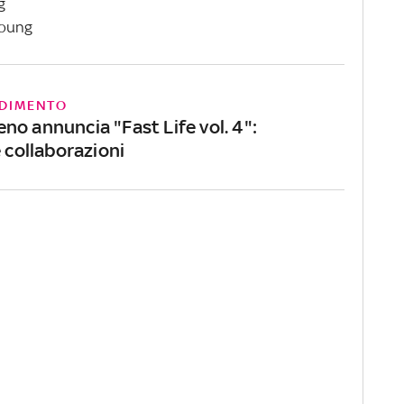
g
young
DIMENTO
no annuncia "Fast Life vol. 4":
e collaborazioni