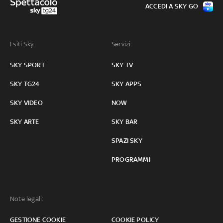
ACCEDI A SKY GO
I siti Sky:
Servizi:
SKY SPORT
SKY TV
SKY TG24
SKY APPS
SKY VIDEO
NOW
SKY ARTE
SKY BAR
SPAZI SKY
PROGRAMMI
Note legali:
GESTIONE COOKIE
COOKIE POLICY