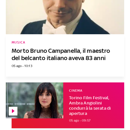
MUSICA
Morto Bruno Campanella, il maestro
del belcanto italiano aveva 83 anni
05 ago - 10:13
CINEMA
Torino Film Festival,
Ambra Angiolini
condurrà la serata di
apertura
05 ago - 09:57