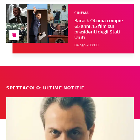
CINEMA
Barack Obama compie
65 anni, 15 film sui
presidenti degli Stati
Uniti
04 ago - 08:00
SPETTACOLO: ULTIME NOTIZIE