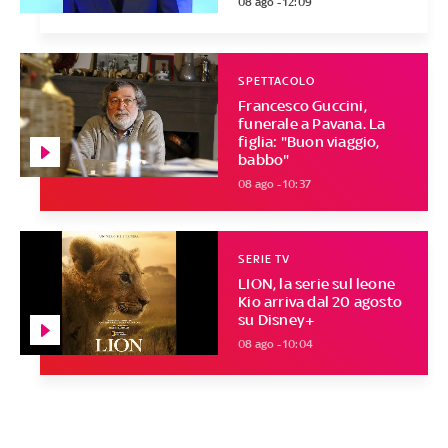
08 ago - 12:09
SPETTACOLO
Francesco Guccini,
funerale a Pavana. La
figlia: "Buon viaggio,
babbo"
08 ago - 10:37
SERIE TV
LION, la serie sul leone
Kio arriva dal 20 agosto
su Disney+
08 ago - 10:04