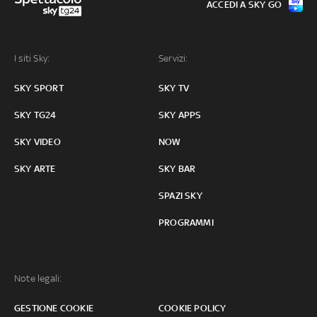
ACCEDI A SKY GO
I siti Sky:
Servizi:
SKY SPORT
SKY TV
SKY TG24
SKY APPS
SKY VIDEO
NOW
SKY ARTE
SKY BAR
SPAZI SKY
PROGRAMMI
Note legali:
GESTIONE COOKIE
COOKIE POLICY