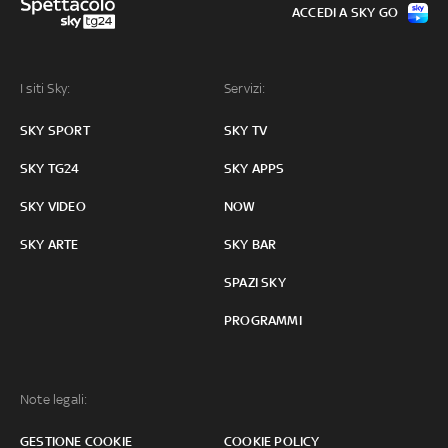
ACCEDI A SKY GO
I siti Sky:
Servizi:
SKY SPORT
SKY TV
SKY TG24
SKY APPS
SKY VIDEO
NOW
SKY ARTE
SKY BAR
SPAZI SKY
PROGRAMMI
Note legali:
GESTIONE COOKIE
COOKIE POLICY