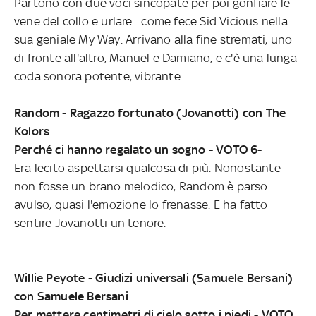
Partono con due voci sincopate per poi gonfiare le
vene del collo e urlare....come fece Sid Vicious nella
sua geniale My Way. Arrivano alla fine stremati, uno
di fronte all'altro, Manuel e Damiano, e c'è una lunga
coda sonora potente, vibrante.
Random - Ragazzo fortunato (Jovanotti) con The
Kolors
Perché ci hanno regalato un sogno - VOTO 6-
Era lecito aspettarsi qualcosa di più. Nonostante
non fosse un brano melodico, Random è parso
avulso, quasi l'emozione lo frenasse. E ha fatto
sentire Jovanotti un tenore.
Willie Peyote - Giudizi universali (Samuele Bersani)
con Samuele Bersani
Per mettere centimetri di cielo sotto i piedi - VOTO