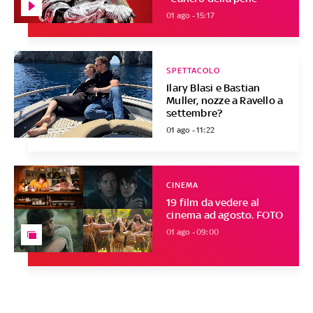
01 ago - 15:17
SPETTACOLO
Ilary Blasi e Bastian
Muller, nozze a Ravello a
settembre?
01 ago - 11:22
CINEMA
19 film da vedere al
cinema ad agosto. FOTO
01 ago - 09:00