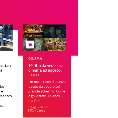
CINEMA
Bastian
19 film da vedere al
 a
cinema ad agosto.
FOTO
Un mese ricco di nuove
bbe
uscite da vedere sul
re
grande schermo. Come
 tedesco
ogni estate, l'elenco
dei film...
...
01 ago - 09:00
19 foto