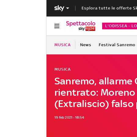
Esplora tutte le offerte S
L'ODISSEA - L
MUSICA
News
Festival Sanremo
MUSICA
Sanremo, allarme 
rientrato: Moreno
(Extraliscio) falso
19 feb 2021 - 18:54