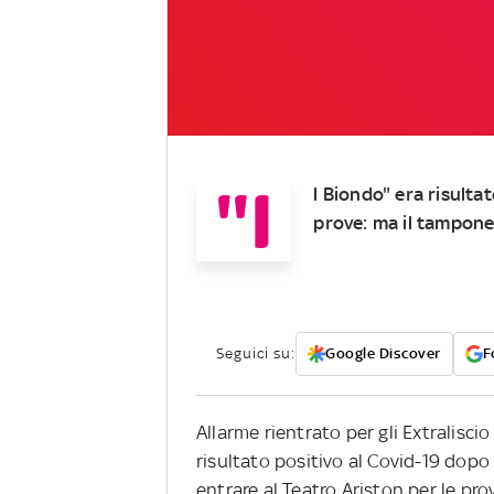
"I
l Biondo" era risulta
prove: ma il tampone
Seguici su:
Google Discover
F
Allarme rientrato per gli Extraliscio
risultato positivo al Covid-19 dop
entrare al Teatro Ariston per le prov