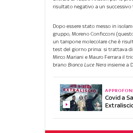
risultato negativo a un successiv
Dopo essere stato messo in isolame
gruppo, Moreno Conficconi (questo 
un tampone molecolare che è risulta
test del giorno prima: si trattava d
Mirco Mariani e Mauro Ferrara il tri
brano
Bianca Luce Nera
insieme a D
APPROFON
Covid a S
Extralisci