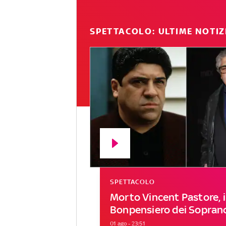
SPETTACOLO: ULTIME NOTIZ
SPETTACOLO
Morto Vincent Pastore, i
Bonpensiero dei Sopran
01 ago - 23:51