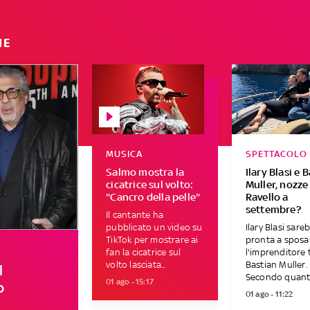
IE
MUSICA
SPETTACOLO
Salmo mostra la
Ilary Blasi e 
cicatrice sul volto:
Muller, nozze
"Cancro della pelle"
Ravello a
settembre?
Il cantante ha
pubblicato un video su
Ilary Blasi sare
TikTok per mostrare ai
pronta a sposa
fan la cicatrice sul
l'imprenditore
volto lasciata...
Bastian Muller.
l
Secondo quanto
01 ago - 15:17
o
01 ago - 11:22