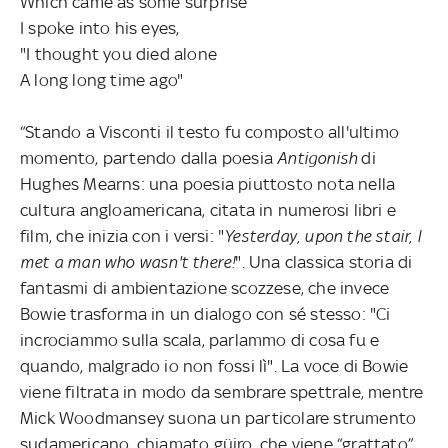
Which came as some surprise
I spoke into his eyes,
"I thought you died alone
A long long time ago"
“Stando a Visconti il testo fu composto all'ultimo
momento, partendo dalla poesia
Antigonish
di
Hughes Mearns: una poesia piuttosto nota nella
cultura angloamericana, citata in numerosi libri e
film, che inizia con i versi: "
Yesterday, upon the stair, I
met a man who wasn't there!
". Una classica storia di
fantasmi di ambientazione scozzese, che invece
Bowie trasforma in un dialogo con sé stesso: "Ci
incrociammo sulla scala, parlammo di cosa fu e
quando, malgrado io non fossi lì". La voce di Bowie
viene filtrata in modo da sembrare spettrale, mentre
Mick Woodmansey suona un particolare strumento
sudamericano, chiamato güiro, che viene “grattato”