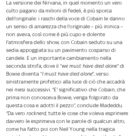
La versione dei Nirvana, in quel momento un vero
culto pagano da milioni di fedeli, è più sporca
dell'originale: i raschi della voce di Cobain le danno
un senso di amarezza che l'originale – più ironica –
non aveva, così come è più cupo e dolente
l'atmosfera dello show, con Cobain seduto su una
sedia appoggiata su un pavimento cosparso di
candele. E un importante cambiamento nella
seconda strofa, dove il “
we must have died alone
” di
Bowie diventa “
I must have died alone
”, verso
sinistramente profetico alla luce di ciò che accadrà
nei mesi successivi. “E' significativo che Cobain, che
prima non conosceva Bowie, venga folgorato da
questa cosa e adotti il pezzo”, conclude Madeddu.
“Da vero
rocknerd
, tutte le cose che voleva esprimere
davvero le esprimeva con le parole di qualcun altro,
come ha fatto poi con Neil Young nella tragica