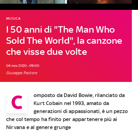
MUSICA
I 50 anni di "The Man Who
Sold The World", la canzone
che visse due volte
04 nov 2020 - 09:00
Giuseppe Pastore
C
omposto da David Bowie, rilanciato da
Kurt Cobain nel 1993, amato da
generazioni di appassionati, è un pezzo
che col tempo ha finito per appartenere più ai
Nirvana e al genere grunge