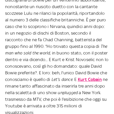
nonostante un riuscito duetto con la cantante
scozzese Lulu ne rilanci la popolarità, riportandolo
al numero 3 delle classifiche britanniche. È per puro
caso che lo scoprono i Nirvana, quindici anni dopo:
in un negozio di dischi di Boston, secondo il
racconto che ne fa Chad Channing, batterista del
gruppo fino al 1990. “Ho trovato questa copia di
The
man who sold the world
, in buono stato, con il poster
dentro e via dicendo... E Kurt e Krist Novoselic non lo
conoscevano, così gli ho domandato: quale David
Bowie preferite?. E loro: beh, l'unico David Bowie che
conosciamo è quello di
Let's dance
. E
Kurt Cobain
ne
rimane tanto affascinato da inserirla tre anni dopo
nella scaletta di uno show
unplugged
a New York
trasmesso da MTV, che poi è l'esibizione che oggi su
Youtube è arrivata a oltre 315 milioni di
visualizzazioni.