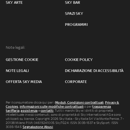
SKY ARTE
SKY BAR
SPAZI SKY
PROGRAMMI
Note legali:
GESTIONE COOKIE
COOKIE POLICY
NOTE LEGALI
DICHIARAZIONE DI ACCESSIBILITÀ
OFFERTA SKY MEDIA
CORPORATE
Per il consumatore clicca qui per i
Moduli, Condizioni contrattuali
,
Privacy &
Cookies
,
informazioni sulle modifiche contrattuali
o per
trasparenza
tariffaria
,
assistenza
e
contatti
. Tutti i marchi Sky e i diritti di proprietà
intellettuale in essi contenuti, sono di proprietà di Sky international AG e sono
utilizzati su licenza. Copyright 2026 Sky Italia - Sky Italia Srl Via Monte Penice, 7 -
20138 Milano P.IVA 04619241005. SkyTG24: ISSN 3035-1537 e SkySport: ISSN
3035-1545.
Segnalazione Abusi