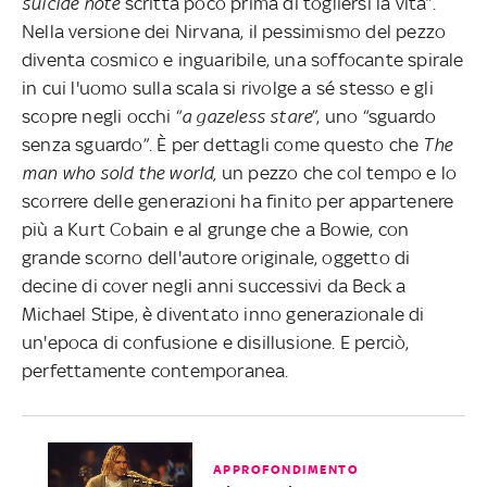
suicide note
scritta poco prima di togliersi la vita”.
Nella versione dei Nirvana, il pessimismo del pezzo
diventa cosmico e inguaribile, una soffocante spirale
in cui l'uomo sulla scala si rivolge a sé stesso e gli
scopre negli occhi “
a gazeless stare
”, uno “sguardo
senza sguardo”. È per dettagli come questo che
The
man who sold the world,
un pezzo che
col tempo e lo
scorrere delle generazioni ha finito per appartenere
più a Kurt Cobain e al grunge che a Bowie, con
grande scorno dell'autore originale, oggetto di
decine di cover negli anni successivi da Beck a
Michael Stipe,
è diventato inno generazionale di
un'epoca di confusione e disillusione. E perciò,
perfettamente contemporanea.
APPROFONDIMENTO