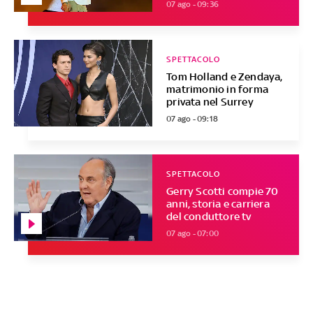
07 ago - 09:36
SPETTACOLO
Tom Holland e Zendaya,
matrimonio in forma
privata nel Surrey
07 ago - 09:18
SPETTACOLO
Gerry Scotti compie 70
anni, storia e carriera
del conduttore tv
07 ago - 07:00