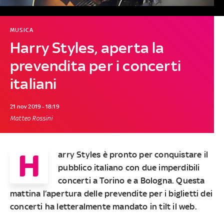
MUSICA
Harry Styles, aperta la
prevendita per i concerti
italiani
21 nov 2019 - 18:19
Matteo Rossini
H
arry Styles
è pronto per conquistare il
pubblico italiano con due imperdibili
concerti a
Torino
e a
Bologna
. Questa
mattina l’apertura delle prevendite per
i biglietti dei
concerti
ha letteralmente mandato in tilt il web.