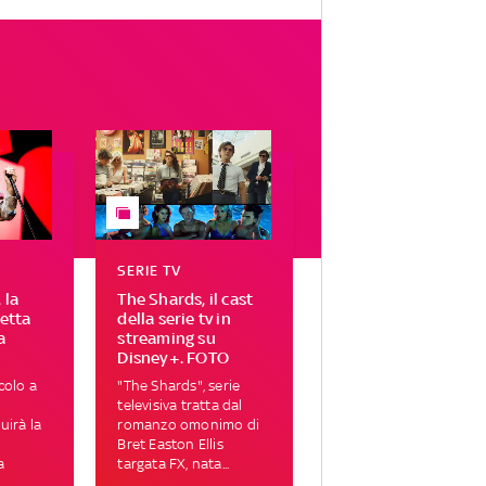
SERIE TV
 la
The Shards, il cast
letta
della serie tv in
a
streaming su
Disney+. FOTO
colo a
"The Shards", serie
televisiva tratta dal
uirà la
romanzo omonimo di
Bret Easton Ellis
a
targata FX, nata...