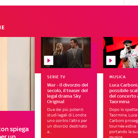
IE
SERIE TV
MUSICA
War - Il divorzio del
Luca Carboni,
secolo, il teaser del
possibile sca
legal drama Sky
del concerto 
Original
Taormina
Due dei più potenti
Dopo lo spetta
studi legali di Londra
Taormina, Luca
uno contro l’altro per
Carboni proseg
un divorzio destinato
tournée estiva
on spiega
a...
portando la su
per un
musica...