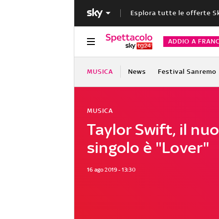
Esplora tutte le offerte S
ADDIO A FRAN
MUSICA
News
Festival Sanremo
MUSICA
Taylor Swift, il nu
singolo è "Lover"
16 ago 2019 - 13:30