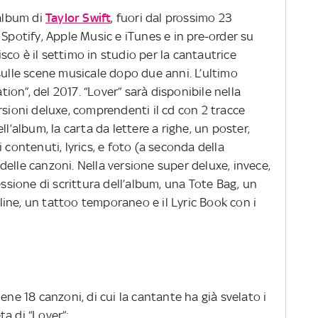
 album di
Taylor Swift
, fuori dal prossimo 23
 Spotify, Apple Music e iTunes e in pre-order su
co è il settimo in studio per la cantautrice
sulle scene musicale dopo due anni. L’ultimo
ation”, del 2017. “Lover” sarà disponibile nella
rsioni deluxe, comprendenti il cd con 2 tracce
ll’album, la carta da lettere a righe, un poster,
 contenuti, lyrics, e foto (a seconda della
i delle canzoni. Nella versione super deluxe, invece,
essione di scrittura dell’album, una Tote Bag, un
ine, un tattoo temporaneo e il Lyric Book con i
ene 18 canzoni, di cui la cantante ha già svelato i
eta di “Lover”: