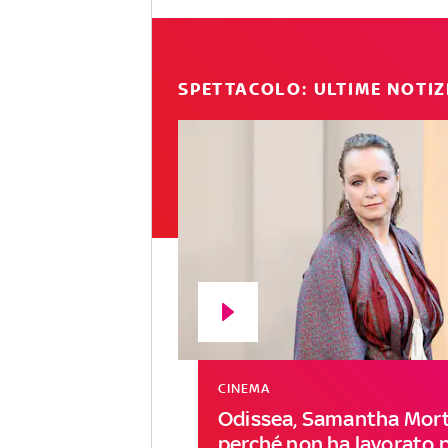
SPETTACOLO: ULTIME NOTIZ
CINEMA
Odissea, Samantha Mort
perché non ha lavorato 