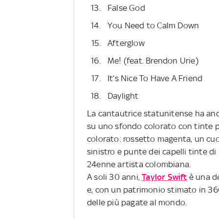
False God
You Need to Calm Down
Afterglow
Me! (feat. Brendon Urie)
It’s Nice To Have A Friend
Daylight
La cantautrice statunitense ha anch
su uno sfondo colorato con tinte pa
colorato: rossetto magenta, un cuor
sinistro e punte dei capelli tinte d
24enne artista colombiana.
A soli 30 anni,
Taylor Swift
è una de
e, con un patrimonio stimato in 360
delle più pagate al mondo.