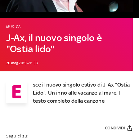
MUSICA
J-Ax, il nuovo singolo è
"Ostia lido"
20 mag 2019 - 11:33
E
sce il nuovo singolo estivo di J-Ax “Ostia
Lido”. Un inno alle vacanze al mare. Il
testo completo della canzone
CONDIVIDI
Seguici su: