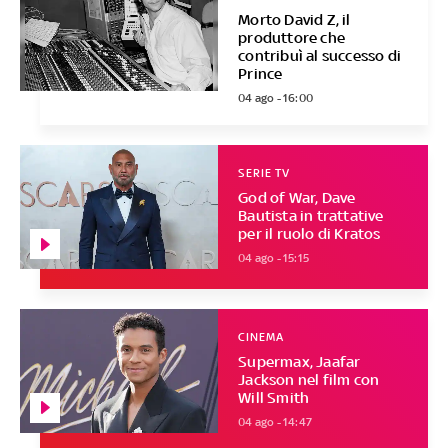
Morto David Z, il
produttore che
contribuì al successo di
Prince
04 ago - 16:00
SERIE TV
God of War, Dave
Bautista in trattative
per il ruolo di Kratos
04 ago - 15:15
CINEMA
Supermax, Jaafar
Jackson nel film con
Will Smith
04 ago - 14:47