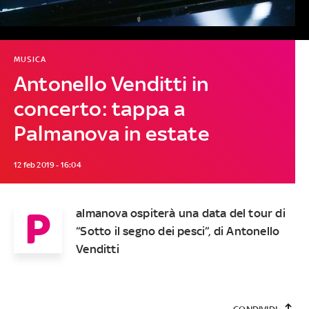
MUSICA
Antonello Venditti in
concerto: tappa a
Palmanova in estate
12 feb 2019 - 16:04
P
almanova ospiterà una data del tour di
“Sotto il segno dei pesci”, di Antonello
Venditti