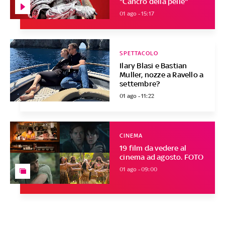
"Cancro della pelle"
01 ago - 15:17
SPETTACOLO
Ilary Blasi e Bastian
Muller, nozze a Ravello a
settembre?
01 ago - 11:22
CINEMA
19 film da vedere al
cinema ad agosto. FOTO
01 ago - 09:00