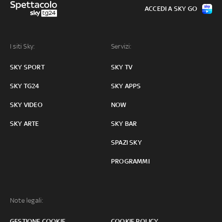
ACCEDI A SKY GO
I siti Sky:
Servizi:
SKY SPORT
SKY TV
SKY TG24
SKY APPS
SKY VIDEO
NOW
SKY ARTE
SKY BAR
SPAZI SKY
PROGRAMMI
Note legali:
GESTIONE COOKIE
COOKIE POLICY