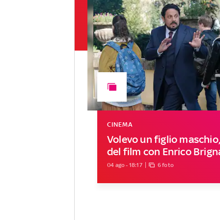
CINEMA
Volevo un figlio maschio, 
del film con Enrico Brig
04 ago - 18:17
6 foto