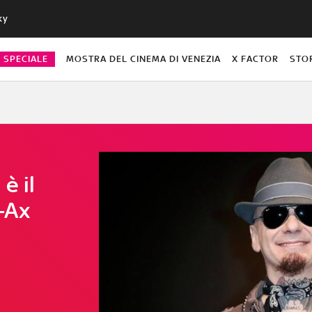
ky
O SPECIALE
MOSTRA DEL CINEMA DI VENEZIA
X FACTOR
STO
è il
-Ax