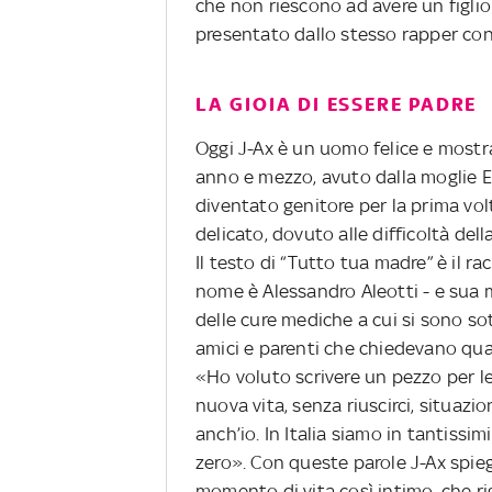
che non riescono ad avere un figlio
presentato dallo stesso rapper co
LA GIOIA DI ESSERE PADRE
Oggi J-Ax è un uomo felice e mostra 
anno e mezzo, avuto dalla moglie El
diventato genitore per la prima v
delicato, dovuto alle difficoltà del
Il testo di “Tutto tua madre” è il ra
nome è Alessandro Aleotti - e sua m
delle cure mediche a cui si sono so
amici e parenti che chiedevano qua
«Ho voluto scrivere un pezzo per l
nuova vita, senza riuscirci, situaz
anch’io. In Italia siamo in tantiss
zero». Con queste parole J-Ax spie
momento di vita così intimo, che ri