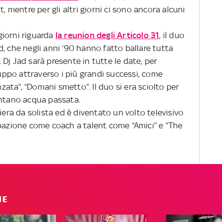
t, mentre per gli altri giorni ci sono ancora alcuni
 giorni riguarda
la reunion degli Articolo 31
, il duo
, che negli anni ‘90 hanno fatto ballare tutta
p. Dj Jad sarà presente in tutte le date, per
ruppo attraverso i più grandi successi, come
nzata”, “Domani smetto”. Il duo si era sciolto per
entano acqua passata.
iera da solista ed è diventato un volto televisivo
ipazione come coach a talent come “Amici” e “The
IE