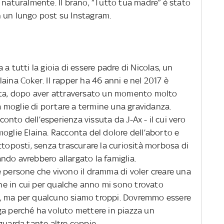
 naturalmente. Il brano, “Tutto tua madre” è stato
n un lungo post su Instagram.
a tutti la gioia di essere padre di Nicolas, un
aina Coker. Il rapper ha 46 anni e nel 2017 è
olta, dopo aver attraversato un momento molto
la moglie di portare a termine una gravidanza.
cconto dell’esperienza vissuta da J-Ax - il cui vero
oglie Elaina. Racconta del dolore dell’aborto e
ttoposti, senza trascurare la curiosità morbosa di
ndo avrebbero allargato la famiglia.
e persone che vivono il dramma di voler creare una
ione in cui per qualche anno mi sono trovato
imi, ma per qualcuno siamo troppi. Dovremmo essere
ga perché ha voluto mettere in piazza un
guarda tante altre coppie.