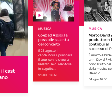
MUSICA
MUSICA
Coez ad Assisi, la
Morto David Z,
possibile scaletta
produttore c
del concerto
contribuì al
successo di P
Il 28 agosto il
cantautore riprenderà
È morto all'età 
il tour con lo show al
anni David Rivki
Palazzo Te di Mantova.
conosciuto ne
In seguito,...
della musica c
il cast
David Z,...
04 ago - 16:32
nano
04 ago - 16:00