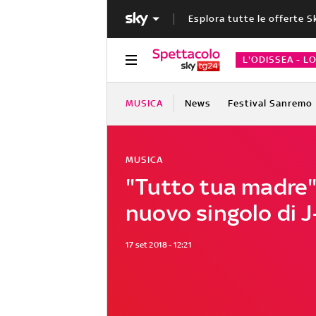
Esplora tutte le offerte S
L'ODISSEA - L
MUSICA
News
Festival Sanremo
MUSICA
"Tutto tua madre" 
nuovo singolo di J
17 set 2018 - 12:21