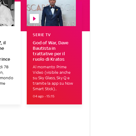
SERIE TV
 il
God of War, Dave
he
Bautista in
trattative per il
rince
ruolo di Kratos
di 78
Al momento Prime
n,
Video (visibile anche
l mondo
su Sky Glass, Sky Q e
ome
tramite la app su Now
Smart Stick)...
04 ago - 15:15