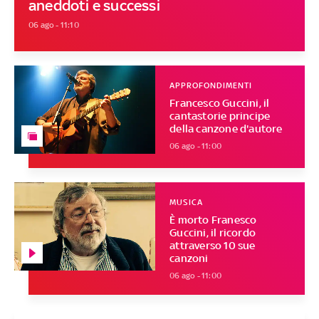
aneddoti e successi
06 ago - 11:10
APPROFONDIMENTI
Francesco Guccini, il
cantastorie principe
della canzone d'autore
06 ago - 11:00
MUSICA
È morto Franesco
Guccini, il ricordo
attraverso 10 sue
canzoni
06 ago - 11:00