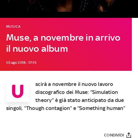
MUSICA
Muse, a novembre in arrivo
il nuovo album
03 ago 2018 - 17:15
U
scirà a novembre il nuovo lavoro
discografico dei Muse: “Simulation
theory” è già stato anticipato da due
singoli, “Though contagion” e “Something human”
CONDIVIDI