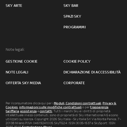
SKY ARTE
SKY BAR
SPAZI SKY
PROGRAMMI
Note legali:
GESTIONE COOKIE
COOKIE POLICY
NOTE LEGALI
DICHIARAZIONE DI ACCESSIBILITÀ
OFFERTA SKY MEDIA
CORPORATE
Per il consumatore clicca qui per i
Moduli, Condizioni contrattuali
,
Privacy &
Cookies
,
informazioni sulle modifiche contrattuali
o per
trasparenza
tariffaria
,
assistenza
e
contatti
. Tutti i marchi Sky e i diritti di proprietà
intellettuale in essi contenuti, sono di proprietà di Sky international AG e sono
utilizzati su licenza. Copyright 2026 Sky Italia - Sky Italia Srl Via Monte Penice, 7 -
20138 Milano P.IVA 04619241005. SkyTG24: ISSN 3035-1537 e SkySport: ISSN
3035-1545.
Segnalazione Abusi