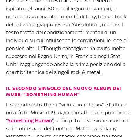
lasciato spazio nei testi all’ansia. Se il video è
ispirato agli anni ’80 ed è il regno dei vampiri, la
musica si avvicina alle sonorità di Fury, bonus track
dell’edizione giapponese di “Absolution”, mentre il
testo tratta dei condizionamenti mentali di un
individuo su cui influiscono le convinzioni, le idee e i
pensieri altrui. “Though contagion” ha avuto molto
successo nel Regno Unito, in Francia e negli Stati
Uniti, raggiungendo anche la prima posizione della
chart britannica dei singoli rock & metal.
IL SECONDO SINGOLO DEL NUOVO ALBUM DEI
MUSE: “SOMETHING HUMAN”
Il secondo estratto di “Simulation theory” è l’ultima
novità dei Muse: il 19 luglio è infatti stato pubblicato
“
Something Human
”, anticipato in versione acustica
sui profili social del frontman Matthew Bellamy.
Rispetto a “Though contagio” cambiano sia i temi