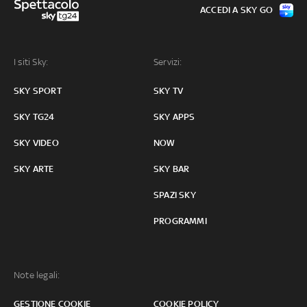
ACCEDI A SKY GO
I siti Sky:
Servizi:
SKY SPORT
SKY TV
SKY TG24
SKY APPS
SKY VIDEO
NOW
SKY ARTE
SKY BAR
SPAZI SKY
PROGRAMMI
Note legali:
GESTIONE COOKIE
COOKIE POLICY