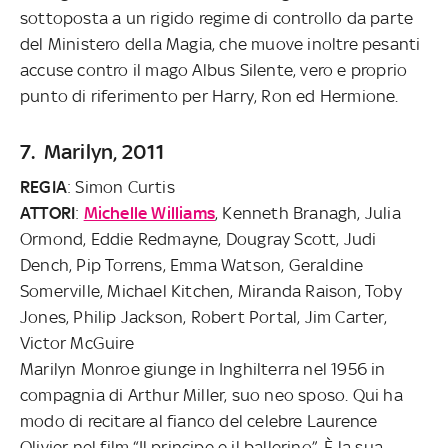
sottoposta a un rigido regime di controllo da parte
del Ministero della Magia, che muove inoltre pesanti
accuse contro il mago Albus Silente, vero e proprio
punto di riferimento per Harry, Ron ed Hermione.
7. Marilyn, 2011
REGIA
: Simon Curtis
ATTORI
:
Michelle Williams
, Kenneth Branagh, Julia
Ormond, Eddie Redmayne, Dougray Scott, Judi
Dench, Pip Torrens, Emma Watson, Geraldine
Somerville, Michael Kitchen, Miranda Raison, Toby
Jones, Philip Jackson, Robert Portal, Jim Carter,
Victor McGuire
Marilyn Monroe giunge in Inghilterra nel 1956 in
compagnia di Arthur Miller, suo neo sposo. Qui ha
modo di recitare al fianco del celebre Laurence
Olivier nel film “Il principe e il ballerino”. È la sua