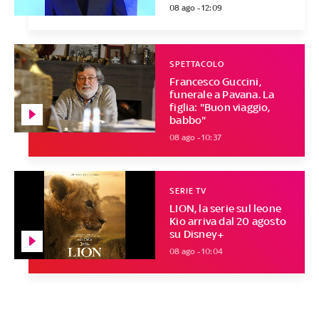
08 ago - 12:09
SPETTACOLO
Francesco Guccini,
funerale a Pavana. La
figlia: "Buon viaggio,
babbo"
08 ago - 10:37
SERIE TV
LION, la serie sul leone
Kio arriva dal 20 agosto
su Disney+
08 ago - 10:04