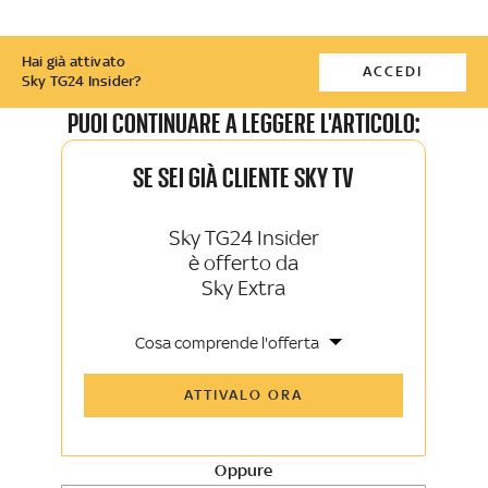
Hai già attivato
ACCEDI
Sky TG24 Insider?
PUOI CONTINUARE A LEGGERE L'ARTICOLO:
SE SEI GIÀ CLIENTE SKY TV
Sky TG24 Insider
è offerto da
Sky Extra
Cosa comprende l'offerta
Tutti gli articoli di Sky TG24 Insider e
ATTIVALO ORA
Sky Sport Insider
Approfondimenti, opinioni e punti di
vista autorevoli
Oppure
La newsletter esclusiva di Sky TG24