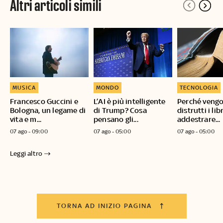
Altri articoli simili
MUSICA
MONDO
TECNOLOGIA
Francesco Guccini e
L’AI è più intelligente
Perché veng
Bologna, un legame di
di Trump? Cosa
distrutti i lib
vita e m...
pensano gli...
addestrare...
07 ago - 09:00
07 ago - 05:00
07 ago - 05:00
Leggi altro
TORNA AD INIZIO PAGINA