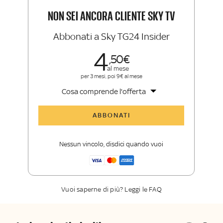
Insider e Sky Sport Insider
NON SEI ANCORA CLIENTE SKY TV
Abbonati a Sky TG24 Insider
4
50
al mese
per 3 mesi, poi 9€ al mese
Cosa comprende l'offerta
Tutti gli articoli di Sky TG24 Insider
ABBONATI
Approfondimenti
,
opinioni e punti di
vista autorevoli
Nessun vincolo, disdici quando vuoi
La newsletter esclusiva di Sky TG24
Insider
Vuoi saperne di più? Leggi le FAQ