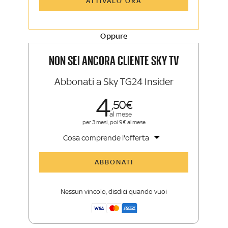
ATTIVALO ORA
Sky Sport Insider
Approfondimenti, opinioni e punti di
vista autorevoli
Oppure
La newsletter esclusiva di Sky TG24
Insider e Sky Sport Insider
NON SEI ANCORA CLIENTE SKY TV
Abbonati a Sky TG24 Insider
4
50
al mese
per 3 mesi, poi 9€ al mese
Cosa comprende l'offerta
Tutti gli articoli di Sky TG24 Insider
ABBONATI
Approfondimenti
,
opinioni e punti di
vista autorevoli
Nessun vincolo, disdici quando vuoi
La newsletter esclusiva di Sky TG24
Insider