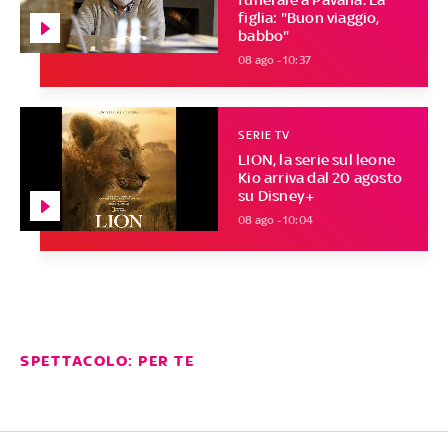
figlia: "Buon viaggio,
babbo"
08 ago - 10:37
SERIE TV
LION, la serie sul leone
Kio arriva dal 20 agosto
su Disney+
08 ago - 10:04
SPETTACOLO: PER TE