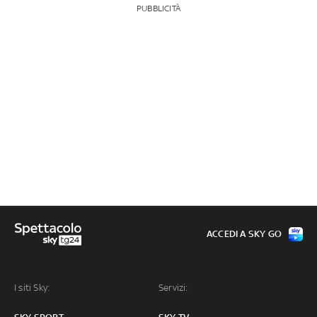
PUBBLICITÀ
ACCEDI A SKY GO
I siti Sky:
Servizi: