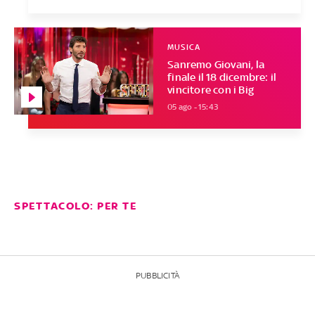
MUSICA
Sanremo Giovani, la
finale il 18 dicembre: il
vincitore con i Big
05 ago - 15:43
SPETTACOLO: PER TE
PUBBLICITÀ