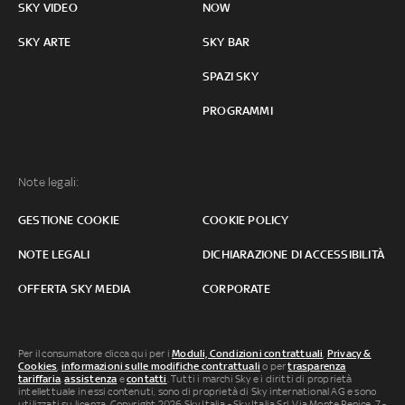
SKY VIDEO
NOW
SKY ARTE
SKY BAR
SPAZI SKY
PROGRAMMI
Note legali:
GESTIONE COOKIE
COOKIE POLICY
NOTE LEGALI
DICHIARAZIONE DI ACCESSIBILITÀ
OFFERTA SKY MEDIA
CORPORATE
Per il consumatore clicca qui per i
Moduli, Condizioni contrattuali
,
Privacy &
Cookies
,
informazioni sulle modifiche contrattuali
o per
trasparenza
tariffaria
,
assistenza
e
contatti
. Tutti i marchi Sky e i diritti di proprietà
intellettuale in essi contenuti, sono di proprietà di Sky international AG e sono
utilizzati su licenza. Copyright 2026 Sky Italia - Sky Italia Srl Via Monte Penice, 7 -