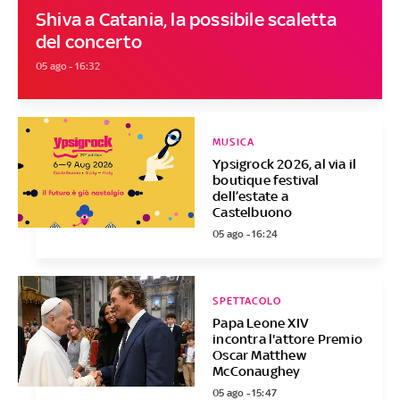
Shiva a Catania, la possibile scaletta
del concerto
05 ago - 16:32
MUSICA
Ypsigrock 2026, al via il
boutique festival
dell’estate a
Castelbuono
05 ago - 16:24
SPETTACOLO
Papa Leone XIV
incontra l'attore Premio
Oscar Matthew
McConaughey
05 ago - 15:47