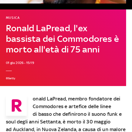
MUSICA
Ronald LaPread, l'ex
bassista dei Commodores è
morto all'età di 75 anni
01 giu 2026 - 15:19
©Getty
R
onald LaPread, membro fondatore dei
Commodores e artefice delle linee
di basso che definirono il suono funk e
soul degli anni Settanta, è morto il 30 maggio
ad Auckland, in Nuova Zelanda, a causa di un malore