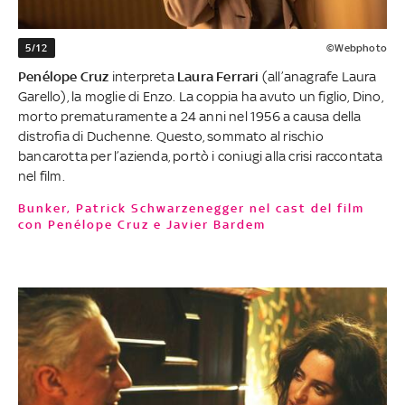
5/12
©Webphoto
Penélope Cruz
interpreta
Laura Ferrari
(all’anagrafe Laura
Garello), la moglie di Enzo. La coppia ha avuto un figlio, Dino,
morto prematuramente a 24 anni nel 1956 a causa della
distrofia di Duchenne. Questo, sommato al rischio
bancarotta per l’azienda, portò i coniugi alla crisi raccontata
nel film.
Bunker, Patrick Schwarzenegger nel cast del film
con Penélope Cruz e Javier Bardem