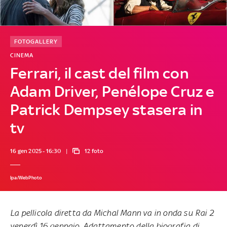
FOTOGALLERY
CINEMA
Ferrari, il cast del film con
Adam Driver, Penélope Cruz e
Patrick Dempsey stasera in
tv
16 gen 2025 - 16:30
12 foto
Ipa/WebPhoto
La pellicola diretta da Michal Mann va in onda su Rai 2
venerdì 16 gennaio. Adattamento della biografia di