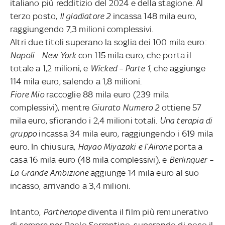
italiano più redditizio del 2024 e della stagione. Al
terzo posto,
Il gladiatore 2
incassa 148 mila euro,
raggiungendo 7,3 milioni complessivi.
Altri due titoli superano la soglia dei 100 mila euro:
Napoli - New York
con 115 mila euro, che porta il
totale a 1,2 milioni, e
Wicked – Parte 1,
che aggiunge
114 mila euro, salendo a 1,8 milioni.
Fiore Mio
raccoglie 88 mila euro (239 mila
complessivi), mentre
Giurato Numero 2
ottiene 57
mila euro, sfiorando i 2,4 milioni totali.
Una terapia di
gruppo
incassa 34 mila euro, raggiungendo i 619 mila
euro. In chiusura,
Hayao Miyazaki e l’Airone
porta a
casa 16 mila euro (48 mila complessivi), e
Berlinguer –
La Grande Ambizione
aggiunge 14 mila euro al suo
incasso, arrivando a 3,4 milioni.
Intanto,
Parthenope
diventa il film più remunerativo
di sempre per Paolo Sorrentino, superando di poco il