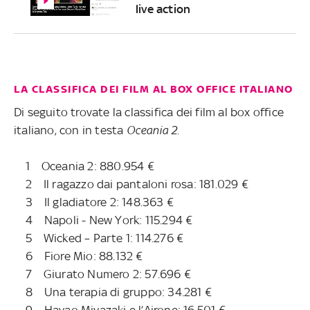
live action
LA CLASSIFICA DEI FILM AL BOX OFFICE ITALIANO
Di seguito trovate la classifica dei film al box office
italiano, con in testa
Oceania 2.
1 Oceania 2: 880.954 €
2 Il ragazzo dai pantaloni rosa: 181.029 €
3 Il gladiatore 2: 148.363 €
4 Napoli - New York: 115.294 €
5 Wicked – Parte 1: 114.276 €
6 Fiore Mio: 88.132 €
7 Giurato Numero 2: 57.696 €
8 Una terapia di gruppo: 34.281 €
9 Hayao Miyazaki e l’Airone: 16.501 €