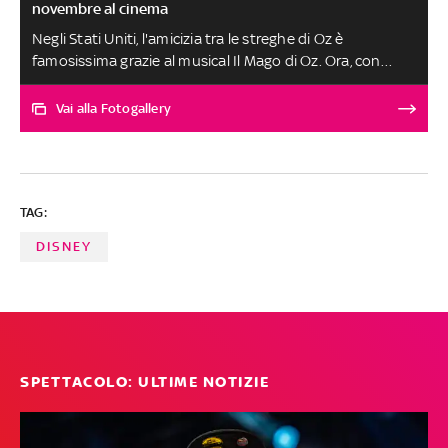
novembre al cinema
Negli Stati Uniti, l'amicizia tra le streghe di Oz è
famosissima grazie al musical Il Mago di Oz. Ora, con
l'uscita al cinema del film musicale, promette di
diventarlo anche da noi. Tratto dal romanzo prequel di
Vai alla Fotogallery
Oz, Wicked è un adattamento cinematografico in due
parti tratto dal musical di Broadway, con la seconda
parte attesa per il 2025
TAG:
DISNEY
SPETTACOLO: ULTIME NOTIZIE