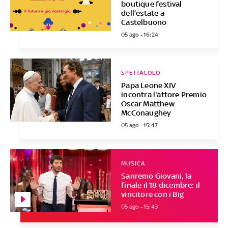
boutique festival
dell’estate a
Castelbuono
05 ago - 16:24
SPETTACOLO
Papa Leone XIV
incontra l'attore Premio
Oscar Matthew
McConaughey
05 ago - 15:47
MUSICA
Sanremo Giovani, la
finale il 18 dicembre: il
vincitore con i Big
05 ago - 15:43