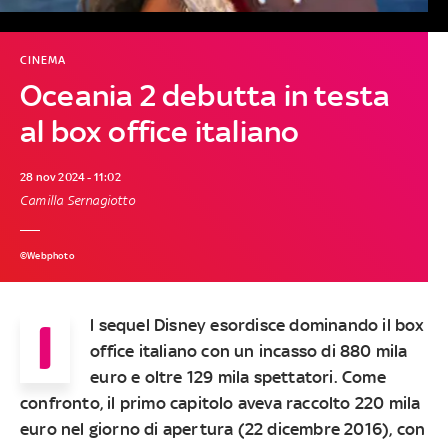
CINEMA
Oceania 2 debutta in testa
al box office italiano
28 nov 2024 - 11:02
Camilla Sernagiotto
©Webphoto
I
l sequel Disney esordisce dominando il box
office italiano con un incasso di 880 mila
euro e oltre 129 mila spettatori. Come
confronto, il primo capitolo aveva raccolto 220 mila
euro nel giorno di apertura (22 dicembre 2016), con