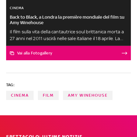
CINEMA
Back to Black, a Londra la première mondiale del film su
Amy Winehouse
Il film sulla vita della cantautrice soul brittanica morta a
27 anni nel 2011 uscirà nelle sale italiane il 18 aprile. La
colonna sonora, che include anche un inedito di Nick
Cave ('Song for Amy') sarà disponibile già a partire dal 12
Vai alla Fotogallery
aprile su tutte le piattaforme digitali
TAG:
CINEMA
FILM
AMY WINEHOUSE
SPETTACOLO: ULTIME NOTIZIE