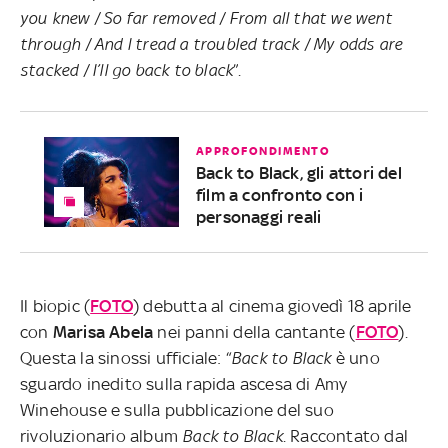
you knew / So far removed / From all that we went
through / And I tread a troubled track / My odds are
stacked / I’ll go back to black
”.
APPROFONDIMENTO
Back to Black, gli attori del
film a confronto con i
personaggi reali
Il biopic (
FOTO
) debutta al cinema giovedì 18 aprile
con
Marisa
Abela
nei panni della cantante (
FOTO
).
Questa la sinossi ufficiale: “
Back to Black
è uno
sguardo inedito sulla rapida ascesa di Amy
Winehouse e sulla pubblicazione del suo
rivoluzionario album
Back to Black
. Raccontato dal