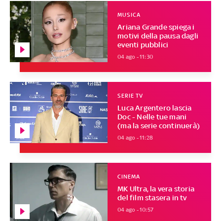
MUSICA
Ariana Grande spiega i
motivi della pausa dagli
eventi pubblici
04 ago - 11:30
SERIE TV
Luca Argentero lascia
Doc - Nelle tue mani
(ma la serie continuerà)
04 ago - 11:28
CINEMA
MK Ultra, la vera storia
del film stasera in tv
04 ago - 10:57