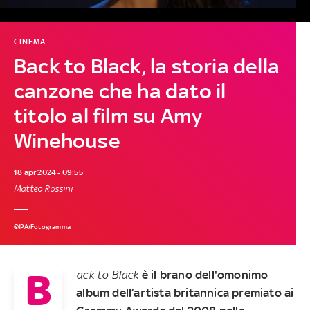
CINEMA
Back to Black, la storia della
canzone che ha dato il
titolo al film su Amy
Winehouse
18 apr 2024 - 09:55
Matteo Rossini
©IPA/Fotogramma
B
ack to Black
è il brano dell'omonimo
album dell’artista britannica premiato ai