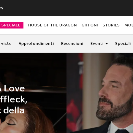
ky
O SPECIALE
HOUSE OF THE DRAGON
GIFFONI
STORIES
MO
rviste
Approfondimenti
Recensioni
Eventi
Speciali
A Love
ffleck,
 della