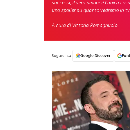
successi, il vero amore è l'unica cos
uno spoiler su quanto vedremo in tv
A cura di Vittoria Romagnuolo
Seguici su:
Google Discover
Font