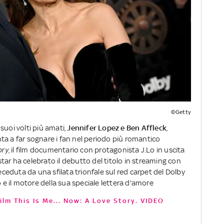
©Getty
uoi volti più amati,
Jennifer Lopez e Ben Affleck
,
ta a far sognare i fan nel periodo più romantico
ory
, il film documentario con protagonista J.Lo in uscita
star ha celebrato il debutto del titolo in streaming con
eduta da una sfilata trionfale sul red carpet del Dolby
o e il motore della sua speciale lettera d'amore
ufilm This Is Me... Now: A Love Story. VIDEO