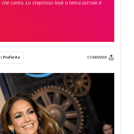
a che conta. Lo stepitoso look a tema astrale è
i Preferite
CONDIVIDI