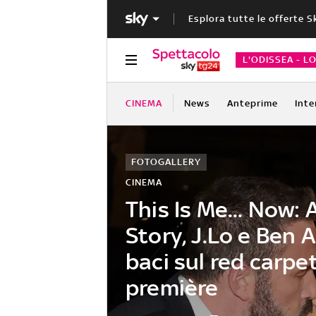
Esplora tutte le offerte S
L'ODISSEA - L
CINEMA
News
Anteprime
Inte
FOTOGALLERY
CINEMA
This Is Me... Now: 
Story, J.Lo e Ben A
baci sul red carpet
première