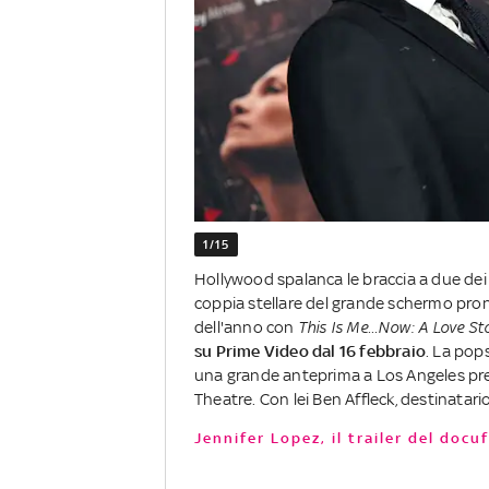
1/15
Hollywood spalanca le braccia a due dei s
coppia stellare del grande schermo pron
dell'anno con
This Is Me...Now: A Love St
su Prime Video dal 16 febbraio
. La pop
una grande anteprima a Los Angeles prec
Theatre. Con lei Ben Affleck, destinatari
Jennifer Lopez, il trailer del doc