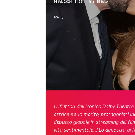
14 feb 2024 - 11:25
15 foto
©Getty
I riflettori dell'iconico Dolby Theatr
attrice e suo marito, protagonisti ind
debutto globale in streaming del fi
vita sentimentale, J.Lo dimostra ai f