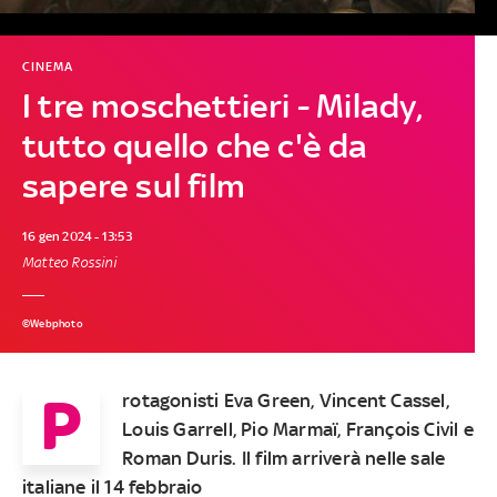
CINEMA
I tre moschettieri - Milady,
tutto quello che c'è da
sapere sul film
16 gen 2024 - 13:53
Matteo Rossini
©Webphoto
P
rotagonisti Eva Green, Vincent Cassel,
Louis Garrell, Pio Marmaï, François Civil e
Roman Duris. Il film arriverà nelle sale
italiane il 14 febbraio