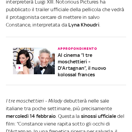
interpreterà Luigi XIII. Notorious Pictures ha
pubblicato il trailer ufficiale della pellicola che vedrà
il protagonista cercare di mettere in salvo
Constance, interpretata da
Lyna
Khoudri
.
APPROFONDIMENTO
Al cinema “I tre
moschettieri -
D'Artagnan”, il nuovo
kolossal frances
I tre moschettieri - Milady
debutterà nelle sale
italiane tra poche settimane, più precisamente
mercoledì 14 febbraio
. Questa la
sinossi
ufficiale
del
film: “Constance viene rapita sotto gli occhi di
D’Artagnan. In una frenetica ricerca per salvarla, il