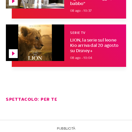
babbo"
08 ago - 10:37
SERIE TV
LION, la serie sul leone
Kio arriva dal 20 agosto
su Disney+
08 ago - 10:04
SPETTACOLO: PER TE
PUBBLICITÀ