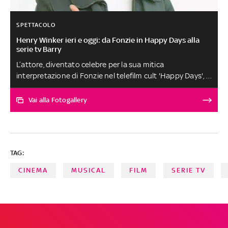
SPETTACOLO
Henry Winker ieri e oggi: da Fonzie in Happy Days alla
serie tv Barry
L’attore, diventato celebre per la sua mitica
interpretazione di Fonzie nel telefilm cult 'Happy Days', è
ora su Sky Atlantic (anche on demand e in streaming su
NOW, ogni lunedì in seconda serata, dopo 'The Nevers')
Vai alla Fotogallery
nella divertente dark comedy 'Barry'. Ecco tutta la sua
vita e la sua carriera, raccontate di scatto in scatto in
questa fotostoria
TAG:
CINEMA
MUSICAL
FILM
SERIE TV