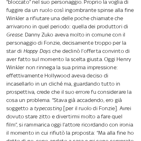
“bloccato” nel suo personaggio. Proprio la voglia di
fuggire da un ruolo così ingombrante spinse alla fine
Winkler a rifiutare una delle poche chiamate che
arrivarono in quel periodo: quella dei produttori di
Grease
. Danny Zuko aveva molto in comune con il
personaggio di Fonzie, decisamente troppo per la
star di
Happy Days
che declinò l’offerta convinto di
aver fatto sul momento la scelta giusta. Oggi Henry
Winkler non rinnega la sua prima impressione:
effettivamente Hollywood aveva deciso di
incasellarlo in un cliché ma, guardando tutto in
prospettiva, crede che il suo errore fu considerare la
cosa un problema. “Stava già accadendo, ero già
soggetto a
typecasting
[per il ruolo di Fonzie]. Avrei
dovuto stare zitto e divertirmi molto a fare quel
film”, si rammarica oggi l’attore ricordando con ironia
il momento in cui rifiutò la proposta: “Ma alla fine ho
detto di no, sono andato a casa e mi sono comprato