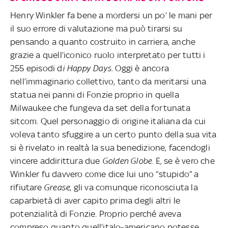
Henry Winkler fa bene a mordersi un po’ le mani per
il suo errore di valutazione ma può tirarsi su
pensando a quanto costruito in carriera, anche
grazie a quell’iconico ruolo interpretato per tutti i
255 episodi d
i Happy Days
. Oggi è ancora
nell’immaginario collettivo, tanto da meritarsi una
statua nei panni di Fonzie proprio in quella
Milwaukee che fungeva da set della fortunata
sitcom. Quel personaggio di origine italiana da cui
voleva tanto sfuggire a un certo punto della sua vita
si è rivelato in realtà la sua benedizione, facendogli
vincere addirittura due
Golden Globe.
E, se è vero che
Winkler fu davvero come dice lui uno “stupido” a
rifiutare
Grease
, gli va comunque riconosciuta la
caparbietà di aver capito prima degli altri le
potenzialità di Fonzie. Proprio perché aveva
compreso quanto quell’italo-americano potesse