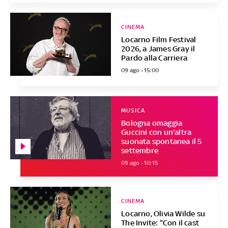
CINEMA
Locarno Film Festival
2026, a James Gray il
Pardo alla Carriera
09 ago - 15:00
MUSICA
Bologna omaggia
Guccini con un'altra
suonata spontanea il 5
settembre
09 ago - 10:15
CINEMA
Locarno, Olivia Wilde su
The Invite: “Con il cast