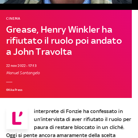
CINEMA
Grease, Henry Winkler ha
rifiutato il ruolo poi andato
a John Travolta
22 nov 2022 - 17:13
Manuel Santangelo
©Kika Press
L’
interprete di Fonzie ha confessato in
un’intervista di aver rifiutato il ruolo per
paura di restare bloccato in un cliché.
Oggi si pente ancora amaramente della scelta