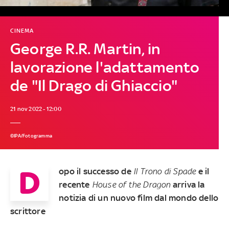
CINEMA
George R.R. Martin, in
lavorazione l'adattamento
de "Il Drago di Ghiaccio"
21 nov 2022 - 12:00
©IPA/Fotogramma
D
opo il successo de
Il Trono di Spade
e il
recente
House of the Dragon
arriva la
notizia di un nuovo film dal mondo dello
scrittore