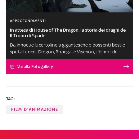
APPROFONDIMENTI
In attesa di House of The Dragon, la storia dei draghi de
Il Trono di Spade
Da innocue lucertoline a gigantesche e possenti bestie
sputa fuoco: Drogon, Rhaegal e Viserion, i 'bimbi' di
Daenerys, hanno fatto innamorare i fan del 'Il Trono
diSpade' fin dalla loro prima apparizione: ecco la loro
Vai alla Fotogallery
storia. In attesa di vedere i loro antenati nell' attesissimo
prequel di House of The Dragon, che debutterà in
esclusiva su Sky e in streaming solo su NOW a partire dal
22 agosto
TAG:
FILM D'ANIMAZIONE