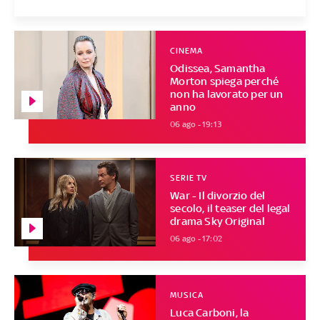
CINEMA
Odissea, Samantha
Morton spiega perché
non ha lavorato per un
anno
06 ago - 19:13
SERIE TV
War - Il divorzio del
secolo, il teaser del legal
drama Sky Original
06 ago - 17:02
MUSICA
Luca Carboni, la