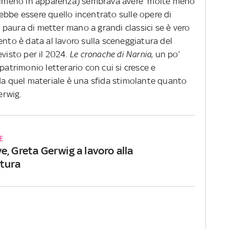
 (almeno in apparenza) sembrava avere molte meno
ebbe essere quello incentrato sulle opere di
paura di metter mano a grandi classici se è vero
ento è data al lavoro sulla sceneggiatura del
visto per il 2024.
Le cronache di Narnia
, un po’
patrimonio letterario con cui si cresce e
 da quel materiale è una sfida stimolante quanto
erwig.
E
, Greta Gerwig a lavoro alla
tura