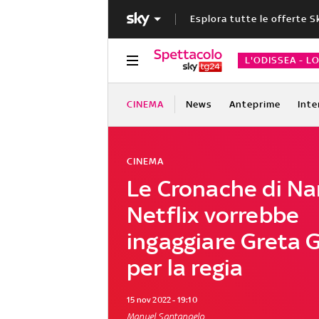
Esplora tutte le offerte S
L'ODISSEA - L
CINEMA
News
Anteprime
Inte
CINEMA
Le Cronache di Na
Netflix vorrebbe
ingaggiare Greta 
per la regia
15 nov 2022 - 19:10
Manuel Santangelo