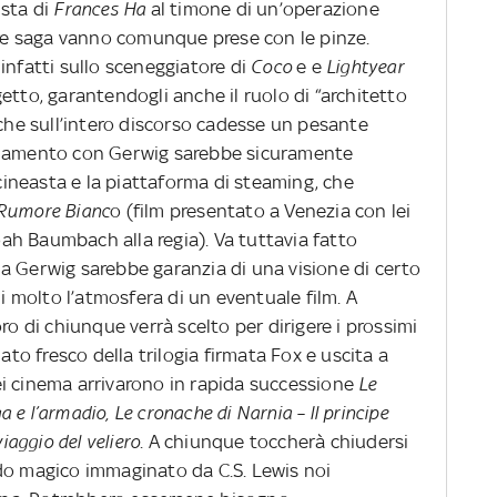
ista di
Frances Ha
al timone di un’operazione
ebre saga vanno comunque prese con le pinze.
infatti sullo sceneggiatore di
Coco
e e
Lightyear
getto, garantendogli anche il ruolo di “architetto
 che sull’intero discorso cadesse un pesante
ndamento con Gerwig sarebbe sicuramente
 cineasta e la piattaforma di steaming, che
Rumore Bianc
o (film presentato a Venezia con lei
h Baumbach alla regia). Va tuttavia fatto
a Gerwig sarebbe garanzia di una visione di certo
di molto l’atmosfera di un eventuale film. A
ro di chiunque verrà scelto per dirigere i prossimi
ato fresco della trilogia firmata Fox e uscita a
i cinema arrivarono in rapida successione
Le
ga e l’armadio, Le cronache di Narnia – Il principe
iaggio del veliero
. A chiunque toccherà chiudersi
do magico immaginato da C.S. Lewis noi