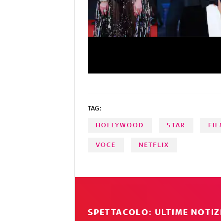
TAG:
HOLLYWOOD
STAR
FI
VOCE
NETFLIX
SPETTACOLO: ULTIME NOTIZ