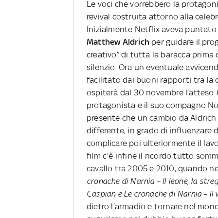
Le voci che vorrebbero la protagon
revival costruita attorno alla cel
Inizialmente Netflix aveva puntato 
Matthew Aldrich
per guidare il pro
creativo” di tutta la baracca prima
silenzio. Ora un eventuale avvice
facilitato dai buoni rapporti tra la
ospiterà dal 30 novembre l’atteso
protagonista e il suo compagno Noa
presente che un cambio da Aldrich 
differente, in grado di influenzare 
complicare poi ulteriormente il lavo
film c’è infine il ricordo tutto somm
cavallo tra 2005 e 2010, quando ne
cronache di Narnia – Il leone, la stre
Caspian e Le cronache di Narnia – Il v
dietro l’armadio e tornare nel mon