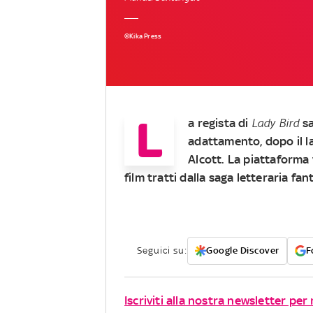
©Kika Press
L
a regista di
Lady Bird
sa
adattamento, dopo il l
Alcott. La piattaforma
film tratti dalla saga letteraria fa
Seguici su:
Google Discover
F
Iscriviti alla nostra newsletter pe