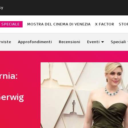
ky
O SPECIALE
MOSTRA DEL CINEMA DI VENEZIA
X FACTOR
STO
rviste
Approfondimenti
Recensioni
Eventi
Speciali
rnia:
Gerwig