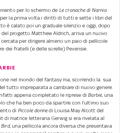
tamento per lo schermo de
Le cronache di Narnia
la prima volta i diritti di tutti e sette i libri del
to è calato poi un graduale silenzio e oggi, dopo
o del progetto
Matthew Aldrich, arriva un nuovo
cercata per dirigere almeno un paio di pellicole
e dei fratelli (e delle sorelle) Pevensie.
ARBIE
sione nel mondo del fantasy ma, scorrendo la sua
del tutto impreparata a cambiare di nuovo genere.
 infatti appena completato le riprese di
Barbie
, una
tolo che ha ben poco da spartire con l’ultimo suo
mento di
Piccole donne
di Louisa May Alcott del
 di matrice letteraria Gerwig si era rivelata al
 Bird
, una pellicola ancora diversa che presentava