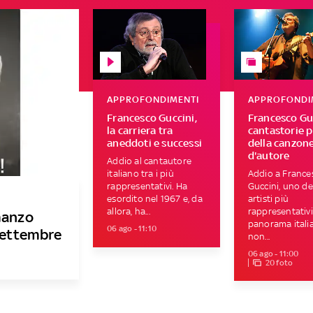
APPROFONDIMENTI
APPROFONDI
Francesco Guccini,
Francesco Guc
la carriera tra
cantastorie p
aneddoti e successi
della canzon
d'autore
Addio al cantautore
italiano tra i più
Addio a France
rappresentativi. Ha
Guccini, uno de
esordito nel 1967 e, da
artisti più
allora, ha...
rappresentativi
manzo
panorama itali
06 ago - 11:10
 settembre
non...
06 ago - 11:00
20 foto