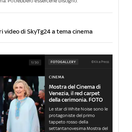
na. Potrebbero essercene bisogno.
iori video di SkyTg24 a tema cinema
©Kika Press
FOTOGALLERY
1/30
CINEMA
Mostra del Cinema di
Venezia, il red carpet
della cerimonia. FOTO
Le star di White Noise sono le
protagoniste del primo
tappeto rosso della
settantanovesima Mostra del