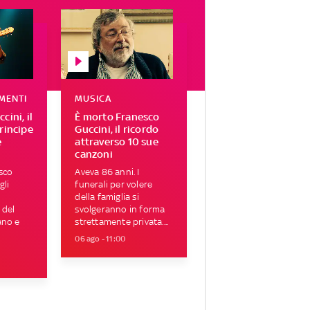
MENTI
MUSICA
cini, il
È morto Franesco
rincipe
Guccini, il ricordo
e
attraverso 10 sue
canzoni
sco
Aveva 86 anni. I
gli
funerali per volere
della famiglia si
 del
svolgeranno in forma
ano e
strettamente privata....
06 ago - 11:00