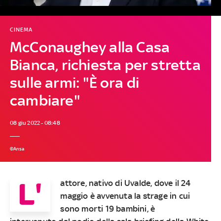
CINEMA
McConaughey alla Casa
Bianca, richiesta per stretta
sulle armi: "È ora di
cambiare"
08 giu 2022 - 08:48
©Ansa
L'
attore, nativo di Uvalde, dove il 24
maggio è avvenuta la strage in cui
sono morti 19 bambini, è