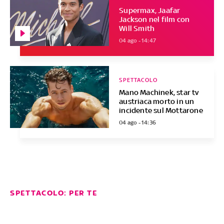
Supermax, Jaafar
Jackson nel film con
Will Smith
04 ago - 14:47
SPETTACOLO
Mano Machinek, star tv
austriaca morto in un
incidente sul Mottarone
04 ago - 14:36
SPETTACOLO: PER TE