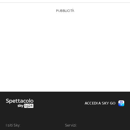
PUBBLICITÀ
ACCEDI A SKY GO
I siti Sky:
Servizi: