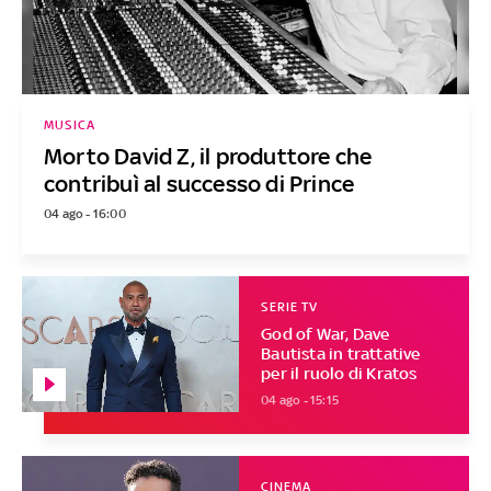
MUSICA
Morto David Z, il produttore che
contribuì al successo di Prince
04 ago - 16:00
SERIE TV
God of War, Dave
Bautista in trattative
per il ruolo di Kratos
04 ago - 15:15
CINEMA