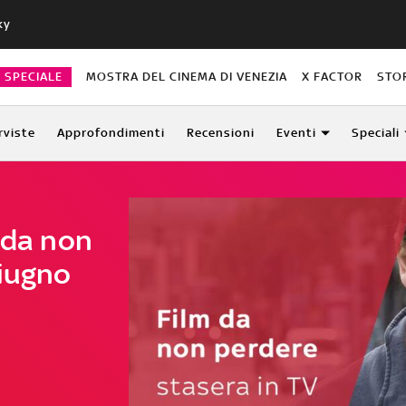
ky
O SPECIALE
MOSTRA DEL CINEMA DI VENEZIA
X FACTOR
STO
rviste
Approfondimenti
Recensioni
Eventi
Speciali
 da non
giugno