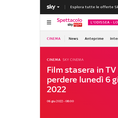
Esplora tutte le offerte S
L'ODISSEA - L
CINEMA
News
Anteprime
Inte
CINEMA
SKY CINEMA
Film stasera in TV
perdere lunedì 6 
2022
06 giu 2022 - 08:00