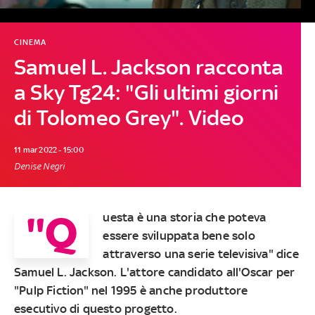
CINEMA
Samuel L. Jackson racconta
a Sky Tg24: "Gli ultimi giorni
di Tolomeo Grey". Video
11 mar 2022 - 15:00
Denise Negri
"Q
uesta è una storia che poteva
essere sviluppata bene solo
attraverso una serie televisiva" dice
Samuel L. Jackson.
L'attore candidato all'Oscar per
"Pulp Fiction" nel 1995 è anche produttore
esecutivo di questo progetto.