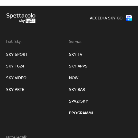
ACCEDI A SKY GO
I siti Sky:
Servizi:
SKY SPORT
SKY TV
SKY TG24
SKY APPS
SKY VIDEO
NOW
SKY ARTE
SKY BAR
SPAZI SKY
PROGRAMMI
Note legali: