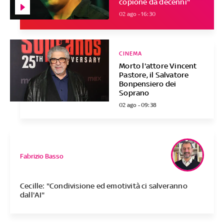
copione da decenni"
02 ago - 16:30
CINEMA
Morto l'attore Vincent
Pastore, il Salvatore
Bonpensiero dei
Soprano
02 ago - 09:38
Fabrizio Basso
Cecille: "Condivisione ed emotività ci salveranno
dall'AI"