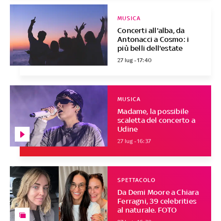
MUSICA
Concerti all'alba, da
Antonacci a Cosmo: i
più belli dell'estate
27 lug - 17:40
MUSICA
Madame, la possibile
scaletta del concerto a
Udine
27 lug - 16:37
SPETTACOLO
Da Demi Moore a Chiara
Ferragni, 39 celebrities
al naturale. FOTO