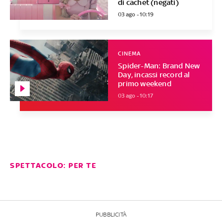
di cachet (negati)
03 ago - 10:19
CINEMA
Spider-Man: Brand New
Day, incassi record al
primo weekend
03 ago - 10:17
SPETTACOLO: PER TE
PUBBLICITÀ