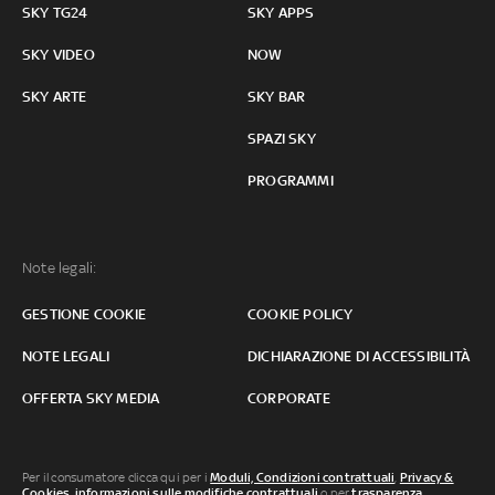
SKY TG24
SKY APPS
SKY VIDEO
NOW
SKY ARTE
SKY BAR
SPAZI SKY
PROGRAMMI
Note legali:
GESTIONE COOKIE
COOKIE POLICY
NOTE LEGALI
DICHIARAZIONE DI ACCESSIBILITÀ
OFFERTA SKY MEDIA
CORPORATE
Per il consumatore clicca qui per i
Moduli, Condizioni contrattuali
,
Privacy &
Cookies
,
informazioni sulle modifiche contrattuali
o per
trasparenza