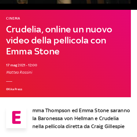
CINEMA
Crudelia, online un nuovo
video della pellicola con
Emma Stone
17 mag 2021 - 12:00
Matteo Rossini
©Kika Press
E
mma Thompson ed Emma Stone saranno
la Baronessa von Hellman e Crudelia
nella pellicola diretta da Craig Gillespie