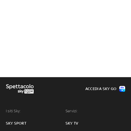
ACCEDI A SKY GO
I siti Sky:
Servizi:
SKY SPORT
SKY TV