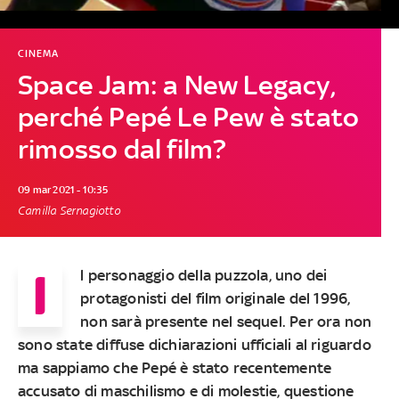
CINEMA
Space Jam: a New Legacy,
perché Pepé Le Pew è stato
rimosso dal film?
09 mar 2021 - 10:35
Camilla Sernagiotto
I
l personaggio della puzzola, uno dei
protagonisti del film originale del 1996,
non sarà presente nel sequel. Per ora non
sono state diffuse dichiarazioni ufficiali al riguardo
ma sappiamo che Pepé è stato recentemente
accusato di maschilismo e di molestie, questione