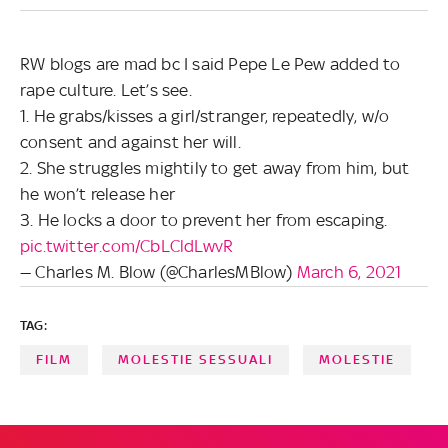
RW blogs are mad bc I said Pepe Le Pew added to
rape culture. Let’s see.
1. He grabs/kisses a girl/stranger, repeatedly, w/o
consent and against her will.
2. She struggles mightily to get away from him, but
he won’t release her
3. He locks a door to prevent her from escaping.
pic.twitter.com/CbLCldLwvR
— Charles M. Blow (@CharlesMBlow)
March 6, 2021
TAG:
FILM
MOLESTIE SESSUALI
MOLESTIE