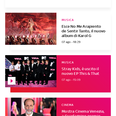
MUSICA
Esce No Me Arapiento
de Sentir Tanto, il nuovo
album di Karol G
07 ago - 18:29
MUSICA
Stray Kids, è uscito il
nuovo EP This & That
07 ago - 15:09
CINEMA
Mostra Cinema Venezia,
a Guadagnino premio