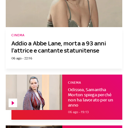
CINEMA
Addio a Abbe Lane, morta a 93 anni
l’attrice e cantante statunitense
06 ago - 22:16
CINEMA
Odissea, Samantha
Morton spiega perché
non ha lavorato per un
anno
06 ago - 19:13