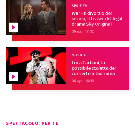
SERIE TV
War - Il divorzio del
secolo, il teaser del legal
drama Sky Original
06 ago - 17:02
MUSICA
Luca Carboni, la
possibile scaletta del
concerto a Taormina
06 ago - 16:33
SPETTACOLO: PER TE