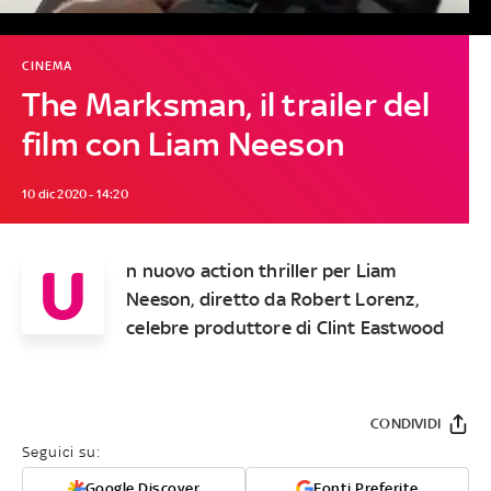
CINEMA
The Marksman, il trailer del
film con Liam Neeson
10 dic 2020 - 14:20
U
n nuovo action thriller per Liam
Neeson, diretto da Robert Lorenz,
celebre produttore di Clint Eastwood
CONDIVIDI
Seguici su:
Google Discover
Fonti Preferite