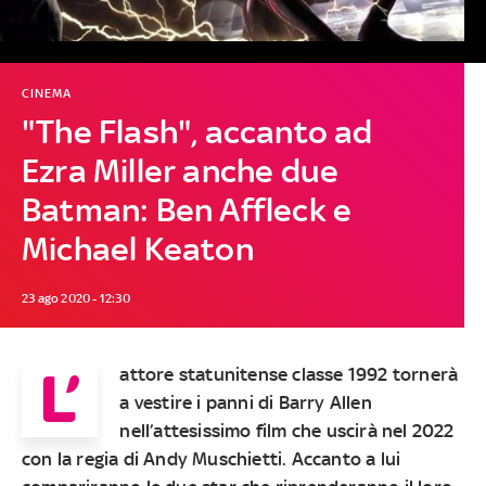
CINEMA
"The Flash", accanto ad
Ezra Miller anche due
Batman: Ben Affleck e
Michael Keaton
23 ago 2020 - 12:30
L’
attore statunitense classe 1992 tornerà
a vestire i panni di Barry Allen
nell’attesissimo film che uscirà nel 2022
con la regia di Andy Muschietti. Accanto a lui