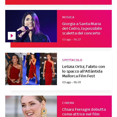
MUSICA
Giorgia a Santa Maria
del Cedro, la possibile
scaletta del concerto
03 ago - 16:27
SPETTACOLO
Letizia Ortiz, l'abito con
lo spacco all'Atlàntida
Mallorca Film Fest
03 ago - 16:01
CINEMA
Chiara Ferragni debutta
come attrice nel film