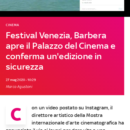
CINEMA
Festival Venezia, Barbera
apre il Palazzo del Cinema e
conferma un'edizione in
sicurezza
27 mag 2020 - 10:29
Marco Agustoni
C
on un video postato su Instagram, il
direttore artistico della Mostra
internazionale d’arte cinematografica ha