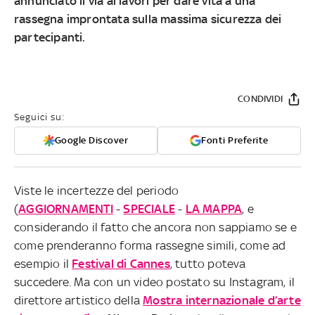
annunciato il via ai lavori per dare vita a una
rassegna improntata sulla massima sicurezza dei
partecipanti.
CONDIVIDI
Seguici su:
Google Discover
Fonti Preferite
Viste le incertezze del periodo
(
AGGIORNAMENTI
-
SPECIALE
-
LA MAPPA
, e
considerando il fatto che ancora non sappiamo se e
come prenderanno forma rassegne simili, come ad
esempio il
Festival di Cannes
, tutto poteva
succedere. Ma con un video postato su Instagram, il
direttore artistico della
Mostra internazionale d’arte