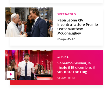
SPETTACOLO
Papa Leone XIV
incontra l'attore Premio
Oscar Matthew
McConaughey
05 ago - 15:47
MUSICA
Sanremo Giovani, la
finale il 18 dicembre: il
vincitore con i Big
05 ago - 15:43