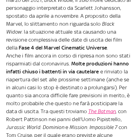
marzo del 2021;
Black Widow
, il
solo movie
dedicato al
personaggio interpretato da Scarlett Johansson,
spostato da aprile a novembre. A proposito della
Marvel, lo slittamento non riguarda solo
Black
Widow
: la situazione attuale sta causando una
revisione complessiva delle date di uscita dei film
della
Fase 4 del Marvel Cinematic Universe
.
Anche i film ancora in corso di ripresa non sono stati
risparmiati dal coronavirus.
Molte produzioni hanno
infatti chiuso i battenti in via cautelare
e rinviato la
riapertura del set alle prossime settimane (anche se
in alcuni casi lo stop è destinato a prolungarsi). Per
quanto sia ancora difficile fare previsioni in merito, è
molto probabile che questo ne farà posticipare la
data di uscita. Tra questi troviamo
The Batman
, con
Robert Pattinson nei panni dell’Uomo Pipistrello,
Jurassic World: Dominion
e
Mission: Impossible 7
con
Tom Cruise, per il quale erano previste alcune