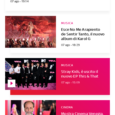
07 ago - 19:14
MUSICA
Esce No Me Arapiento
de Sentir Tanto, il nuovo
album di Karol G
07 ago - 18:29
MUSICA
Stray Kids, è uscito il
nuovo EP This & That
07 ago - 15:09
CINEMA
Mostra Cinema Venezia,