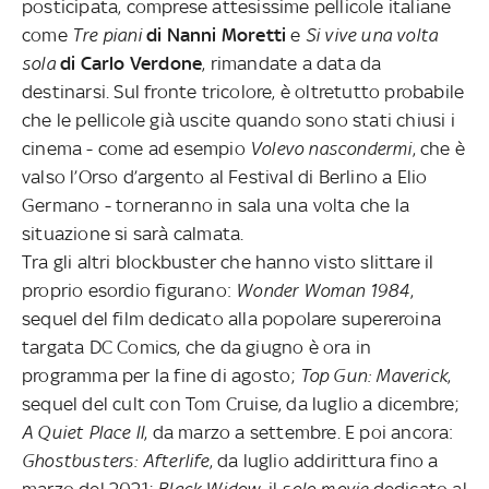
posticipata, comprese attesissime pellicole italiane
come
Tre piani
di Nanni Moretti
e
Si vive una volta
sola
di Carlo Verdone
, rimandate a data da
destinarsi. Sul fronte tricolore, è oltretutto probabile
che le pellicole già uscite quando sono stati chiusi i
cinema - come ad esempio
Volevo nascondermi
, che è
valso l’Orso d’argento al Festival di Berlino a Elio
Germano - torneranno in sala una volta che la
situazione si sarà calmata.
Tra gli altri blockbuster che hanno visto slittare il
proprio esordio figurano:
Wonder Woman 1984
,
sequel del film dedicato alla popolare supereroina
targata DC Comics, che da giugno è ora in
programma per la fine di agosto;
Top Gun: Maverick
,
sequel del cult con Tom Cruise, da luglio a dicembre;
A Quiet Place II
, da marzo a settembre. E poi ancora:
Ghostbusters: Afterlife
, da luglio addirittura fino a