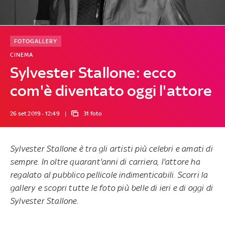
FOTOGALLERY
CINEMA
Sylvester Stallone: ecco
com'è diventato oggi l'attore
26 set 2019 - 12:49
31 foto
Sylvester Stallone
è tra gli artisti più celebri e amati di
sempre. In oltre quarant'anni di carriera, l'attore ha
regalato al
pubblico
pellicole indimenticabili. Scorri la
gallery e scopri
tutte le foto più belle di ieri e di oggi
di
Sylvester Stallone.