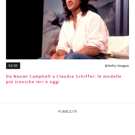
12/31
@Getty Images
Da Naomi Campbell a Claudia Schiffer: le modelle
più iconiche ieri e oggi
PUBBLICITÀ