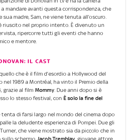
parizione di Donovan in tv e ha la camera
o a mandare avanti questa corrispondenza, che
e sua madre, Sam, ne viene tenuta all’oscuro.
 riuscito nel proprio intento. È divenuto un
ervista, ripercorre tutti gli eventi che hanno
amico e mentore.
ONOVAN: IL CAST
quello che è il film d’esordio a Hollywood del
o nel 1989 a Montréal, ha vinto il Premio della
, grazie al film
Mommy
. Due anni dopo si è
esso lo stesso festival, con
È solo la fine del
e tenta di farsi largo nel mondo del cinema dopo
palle la deludente esperienza di Pompei. Due gli
 Turner, che viene mostrato sia da piccolo che in
o sullo schermo
Jacob Tremblay
, giovane attore