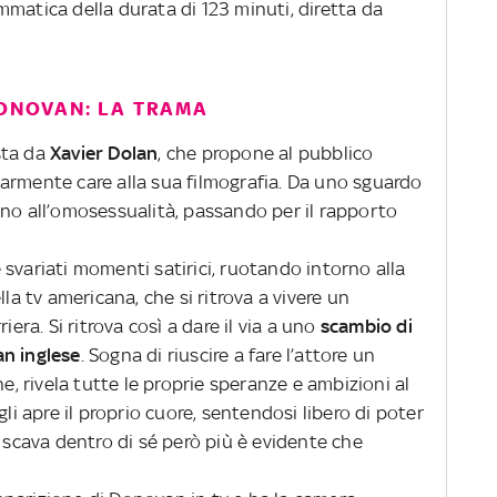
ammatica della durata di 123 minuti, diretta da
DONOVAN: LA TRAMA
sta da
Xavier Dolan
, che propone al pubblico
armente care alla sua filmografia. Da uno sguardo
, fino all’omosessualità, passando per il rapporto
svariati momenti satirici, ruotando intorno alla
ella tv americana, che si ritrova a vivere un
iera. Si ritrova così a dare il via a uno
scambio di
an inglese
. Sogna di riuscire a fare l’attore un
ne, rivela tutte le proprie speranze e ambizioni al
gli apre il proprio cuore, sentendosi libero di poter
ù scava dentro di sé però più è evidente che