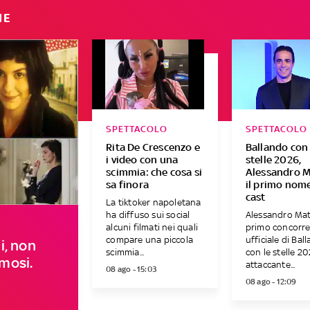
IE
SPETTACOLO
SPETTACOLO
Rita De Crescenzo e
Ballando con 
i video con una
stelle 2026,
scimmia: che cosa si
Alessandro M
sa finora
il primo nome
cast
La tiktoker napoletana
ha diffuso sui social
Alessandro Matr
alcuni filmati nei quali
primo concorr
compare una piccola
ufficiale di Bal
i, non
scimmia...
con le stelle 20
amosi.
attaccante...
08 ago - 15:03
08 ago - 12:09