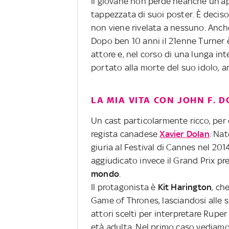
Il giovane non perde neanche un’ap
tappezzata di suoi poster. È decis
non viene rivelata a nessuno. Anch
Dopo ben 10 anni il 21enne Turner è
attore e, nel corso di una lunga int
portato alla morte del suo idolo, 
LA MIA VITA CON JOHN F. D
Un cast particolarmente ricco, per 
regista canadese
Xavier Dolan
. Nat
giuria al Festival di Cannes nel 2014
aggiudicato invece il Grand Prix pr
mondo
.
Il protagonista è
Kit Harington
, ch
Game of Thrones, lasciandosi alle s
attori scelti per interpretare Ruper
età adulta. Nel primo caso vediam