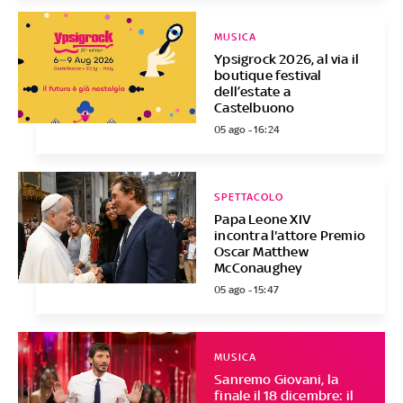
MUSICA
Ypsigrock 2026, al via il
boutique festival
dell’estate a
Castelbuono
05 ago - 16:24
SPETTACOLO
Papa Leone XIV
incontra l'attore Premio
Oscar Matthew
McConaughey
05 ago - 15:47
MUSICA
Sanremo Giovani, la
finale il 18 dicembre: il