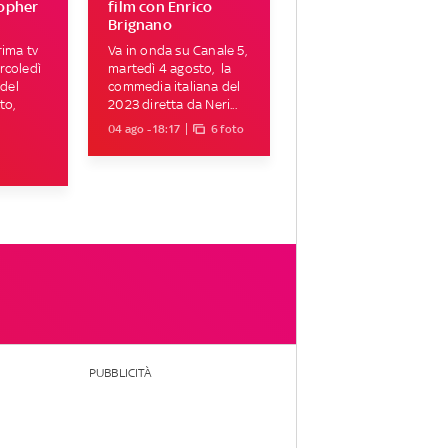
topher
film con Enrico
Brignano
rima tv
Va in onda su Canale 5,
rcoledì
martedì 4 agosto, la
 del
commedia italiana del
to,
2023 diretta da Neri...
04 ago - 18:17
6 foto
PUBBLICITÀ