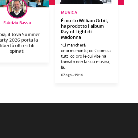
MUSICA
È morto William Orbit,
Fabrizio Basso
ha prodotto l'album
Ray of Light di
bia, il Jova Summer
Madonna
arty 2026 porta la
"Ci mancherà
libertà oltre i fili
enormemente, così come a
spinati
tutti coloro le cui vite ha
toccato con la sua musica,
la...
07 ago - 19:14