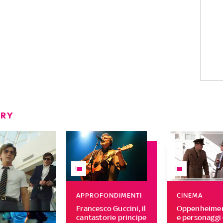
ERY
APPROFONDIMENTI
CINEMA
Francesco Guccini, il
Oppenheimer,
cantastorie principe
e personaggi 