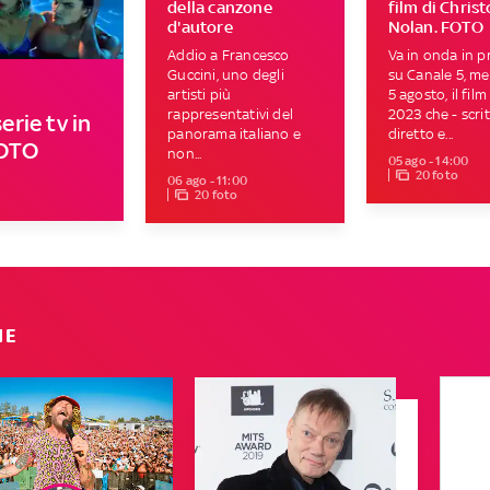
della canzone
film di Chris
d'autore
Nolan. FOTO
Addio a Francesco
Va in onda in p
Guccini, uno degli
su Canale 5, me
artisti più
5 agosto, il film
rappresentativi del
2023 che - scrit
erie tv in
panorama italiano e
diretto e...
FOTO
non...
05 ago - 14:00
20 foto
06 ago - 11:00
20 foto
IE