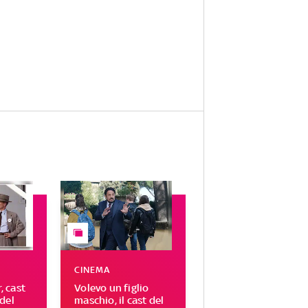
CINEMA
 cast
Volevo un figlio
del
maschio, il cast del