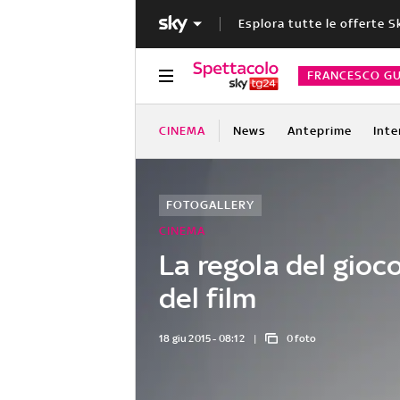
Esplora tutte le offerte S
FRANCESCO GU
CINEMA
News
Anteprime
Inte
FOTOGALLERY
CINEMA
La regola del gioco
del film
18 giu 2015 - 08:12
0 foto