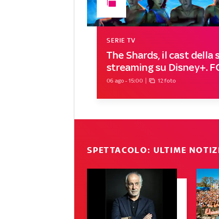
SERIE TV
The Shards, il cast della s
streaming su Disney+. 
06 ago - 15:00
12 foto
SPETTACOLO: ULTIME NOTIZ