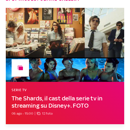
SERIE TV
The Shards, il cast della serie tv in
streaming su Disney+. FOTO
06 ago - 15:00
12 foto