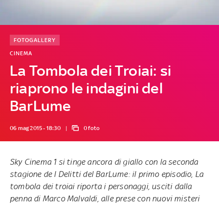
FOTOGALLERY
CINEMA
La Tombola dei Troiai: si
riaprono le indagini del
BarLume
06 mag 2015 - 18:30
0 foto
Sky Cinema 1 si tinge ancora di giallo con la seconda
stagione de
I Delitti del BarLume
: il primo episodio,
La
tombola dei troiai
riporta i personaggi, usciti dalla
penna di Marco Malvaldi, alle prese con nuovi misteri