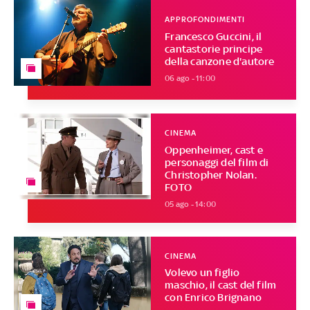
APPROFONDIMENTI
Francesco Guccini, il
cantastorie principe
della canzone d'autore
06 ago - 11:00
CINEMA
Oppenheimer, cast e
personaggi del film di
Christopher Nolan.
FOTO
05 ago - 14:00
CINEMA
Volevo un figlio
maschio, il cast del film
con Enrico Brignano