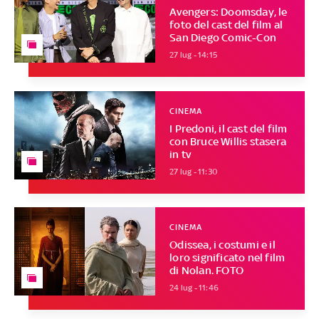
Avengers: Doomsday, le
foto del cast del film al
San Diego Comic-Con
27 lug - 14:15
CINEMA
I Predoni, il cast del film
con Bruce Willis stasera
in tv
27 lug - 11:30
CINEMA
Odissea, i costumi e il
loro significato nel film
di Nolan. FOTO
24 lug - 11:46