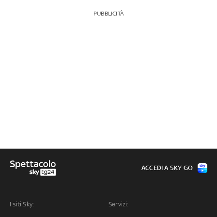
PUBBLICITÀ
ACCEDI A SKY GO
I siti Sky:
Servizi: