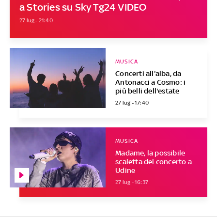
a Stories su Sky Tg24 VIDEO
27 lug - 21:40
MUSICA
Concerti all'alba, da
Antonacci a Cosmo: i
più belli dell'estate
27 lug - 17:40
MUSICA
Madame, la possibile
scaletta del concerto a
Udine
27 lug - 16:37