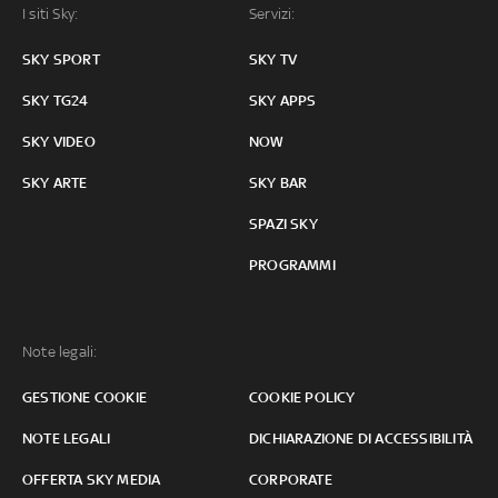
I siti Sky:
Servizi:
SKY SPORT
SKY TV
SKY TG24
SKY APPS
SKY VIDEO
NOW
SKY ARTE
SKY BAR
SPAZI SKY
PROGRAMMI
Note legali:
GESTIONE COOKIE
COOKIE POLICY
NOTE LEGALI
DICHIARAZIONE DI ACCESSIBILITÀ
OFFERTA SKY MEDIA
CORPORATE