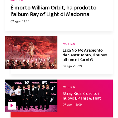
MUSICA
È morto William Orbit, ha prodotto
l'album Ray of Light di Madonna
07 ago - 19:14
MUSICA
Esce No Me Arapiento
de Sentir Tanto, il nuovo
album di Karol G
07 ago - 18:29
MUSICA
Stray Kids, è uscito il
nuovo EP This & That
07 ago - 15:09