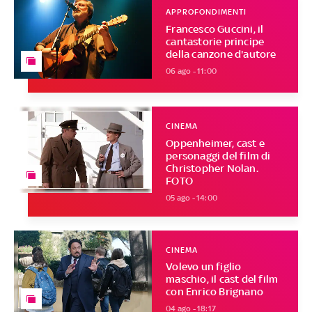
APPROFONDIMENTI
Francesco Guccini, il
cantastorie principe
della canzone d'autore
06 ago - 11:00
CINEMA
Oppenheimer, cast e
personaggi del film di
Christopher Nolan.
FOTO
05 ago - 14:00
CINEMA
Volevo un figlio
maschio, il cast del film
con Enrico Brignano
04 ago - 18:17