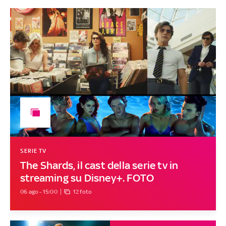
SERIE TV
The Shards, il cast della serie tv in
streaming su Disney+. FOTO
06 ago - 15:00
12 foto