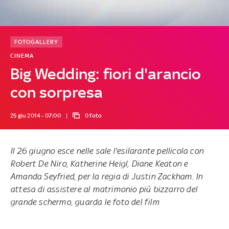
FOTOGALLERY
CINEMA
Big Wedding: fiori d'arancio
con sorpresa
25 giu 2014 - 07:00
0 foto
Il 26 giugno esce nelle sale l'esilarante
pellicola
con
Robert De Niro, Katherine Heigl, Diane Keaton e
Amanda Seyfried, per la regia di Justin Zackham. In
attesa di assistere al matrimonio più bizzarro del
grande schermo, guarda le foto del film