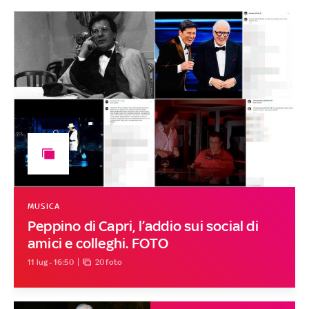
MUSICA
Peppino di Capri, l’addio sui social di
amici e colleghi. FOTO
11 lug - 16:50
20 foto