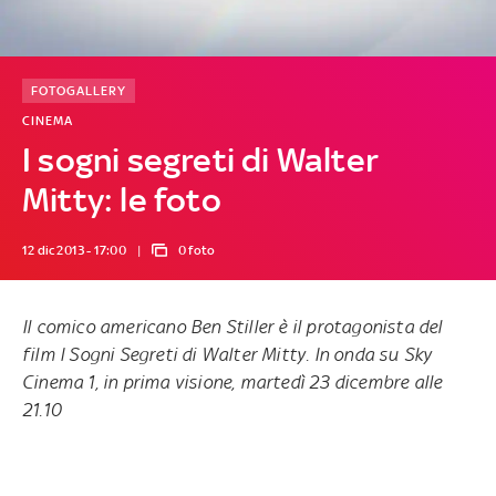
FOTOGALLERY
CINEMA
I sogni segreti di Walter
Mitty: le foto
12 dic 2013 - 17:00
0 foto
Il comico americano Ben Stiller è il protagonista del
film
I Sogni Segreti di Walter Mitty
. In onda su Sky
Cinema 1, in prima visione, martedì 23 dicembre alle
21.10