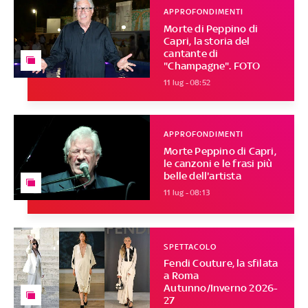
APPROFONDIMENTI
Morte di Peppino di
Capri, la storia del
cantante di
"Champagne". FOTO
11 lug - 08:52
APPROFONDIMENTI
Morte Peppino di Capri,
le canzoni e le frasi più
belle dell'artista
11 lug - 08:13
SPETTACOLO
Fendi Couture, la sfilata
a Roma
Autunno/Inverno 2026-
27