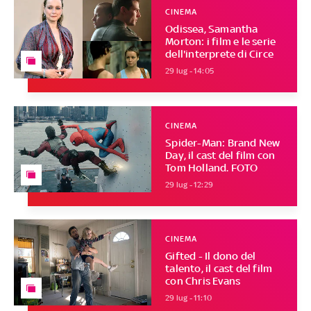
CINEMA
Odissea, Samantha
Morton: i film e le serie
dell'interprete di Circe
29 lug - 14:05
CINEMA
Spider-Man: Brand New
Day, il cast del film con
Tom Holland. FOTO
29 lug - 12:29
CINEMA
Gifted - Il dono del
talento, il cast del film
con Chris Evans
29 lug - 11:10