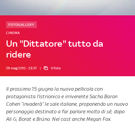
FOTOGALLERY
CINEMA
Un "Dittatore" tutto da
ridere
29 mag 2012 - 23:37
0 foto
Il prossimo 15 giugno la nuova pellicola con
protagonista l'istrionico e irriverente Sacha Baron
Cohen “invaderà” le sale italiane, proponendo un nuovo
personaggio destinato a far parlare molto di sé, dopo
Ali G, Borat e Brüno. Nel cast anche Megan Fox.