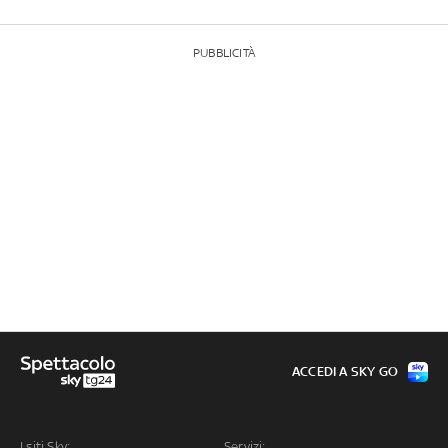
PUBBLICITÀ
ACCEDI A SKY GO
I siti Sky:
Servizi: