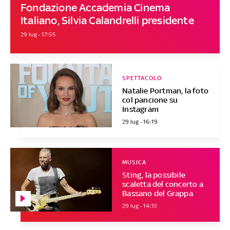
Fondazione Accademia Cinema
Italiano, Silvia Calandrelli presidente
29 lug - 17:55
SPETTACOLO
Natalie Portman, la foto
col pancione su
Instagram
29 lug - 16:19
MUSICA
Sting, la possibile
scaletta del concerto a
Bassano del Grappa
29 lug - 14:51