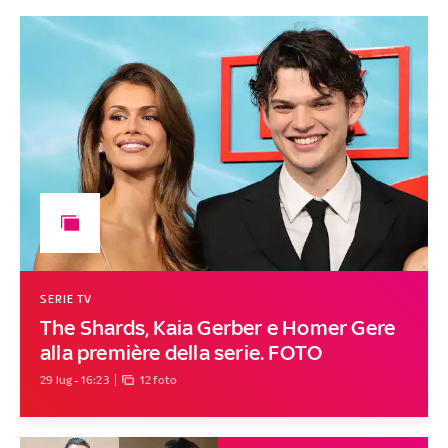
SERIE TV
The Shards, Kaia Gerber e Homer Gere
alla première della serie. FOTO
29 lug - 16:23
12 foto