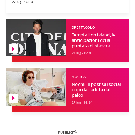
27 lug - 16:30
SPETTACOLO
Temptation Island, le
anticipazioni della
puntata di stasera
27 lug - 15:36
MUSICA
Noemi, il post sui social
dopo la caduta dal
palco
27 lug - 14:24
PUBBLICITÀ