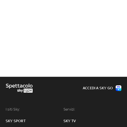
ACCEDI A SKY GO
I siti Sky:
Servizi:
SKY SPORT
SKY TV