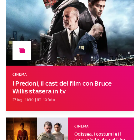
CINEMA
I Predoni, il cast del film con Bruce
Willis stasera in tv
27 lug - 11:30
10 foto
CINEMA
Odissea, i costumi e il
loro significato nel film