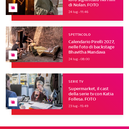
di Nolan. FOTO
24 lug - 11:46
SPETTACOLO
Calendario Pirelli 2027,
nelle foto di backstage
Bhavitha Mandava
24 lug - 08:00
SERIE TV
Supermarket, il cast
della serie tv con Katia
Follesa. FOTO
23 lug - 15:49