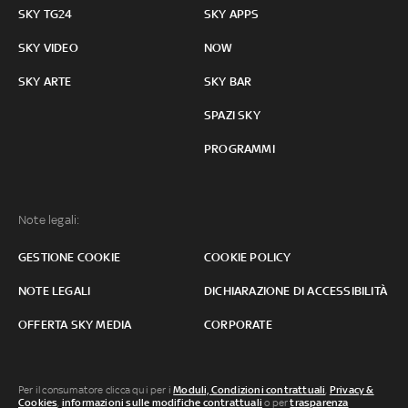
SKY TG24
SKY APPS
SKY VIDEO
NOW
SKY ARTE
SKY BAR
SPAZI SKY
PROGRAMMI
Note legali:
GESTIONE COOKIE
COOKIE POLICY
NOTE LEGALI
DICHIARAZIONE DI ACCESSIBILITÀ
OFFERTA SKY MEDIA
CORPORATE
Per il consumatore clicca qui per i
Moduli, Condizioni contrattuali
,
Privacy &
Cookies
,
informazioni sulle modifiche contrattuali
o per
trasparenza