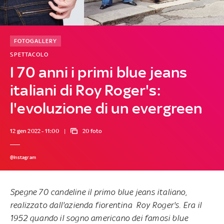
FOTOGALLERY
SPETTACOLO
I 70 anni i primi blue jeans
italiani di Roy Roger's:
l'evoluzione di un evergreen
12 gen 2022 - 11:00
20 foto
@Instagram
Spegne
70
candeline il primo
blue jeans
italiano,
realizzato dall'azienda fiorentina Roy Roger's. Era il
1952 quando il sogno americano
dei
famosi
blue